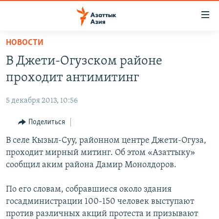
Доступность
ссылок
Вернуться
НОВОСТИ
к
ЦЕНТРАЛЬНАЯ АЗИЯ
В Джети-Огузском районе
основному
НОВОСТИ
КАЗАХСТАН
содержанию
проходит антимитинг
ВОЙНА В УКРАИНЕ
Вернутся
КЫРГЫЗСТАН
к
5 декабря 2013, 10:56
НА ДРУГИХ ЯЗЫКАХ
УЗБЕКИСТАН
главной
Поделиться
ТАДЖИКИСТАН
ҚАЗАҚША
навигации
ПОДПИШИТЕСЬ НА НАС В СОЦСЕТЯХ
Вернутся
В селе Кызыл-Суу, районном центре Джети-Огуза,
КЫРГЫЗЧА
к
проходит мирный митинг. Об этом «Азаттыку»
ЎЗБЕКЧА
поиску
сообщил аким района Дамир Монолдоров.
ТОҶИКӢ
Все сайты РСЕ/РС
По его словам, собравшиеся около здания
TÜRKMENÇE
госадминистрации 100-150 человек выступают
против различных акций протеста и призывают