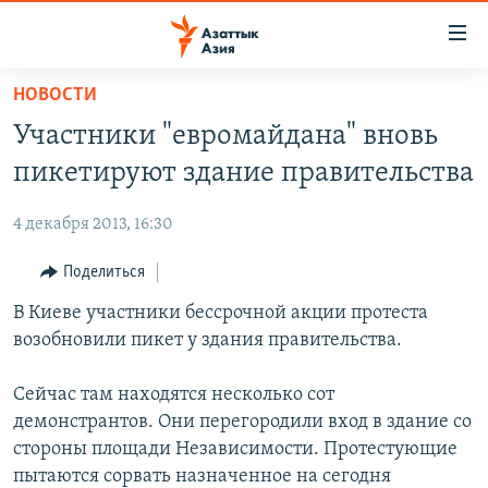
Доступность
ссылок
Вернуться
НОВОСТИ
к
ЦЕНТРАЛЬНАЯ АЗИЯ
Участники "евромайдана" вновь
основному
НОВОСТИ
КАЗАХСТАН
содержанию
пикетируют здание правительства
ВОЙНА В УКРАИНЕ
Вернутся
КЫРГЫЗСТАН
к
4 декабря 2013, 16:30
НА ДРУГИХ ЯЗЫКАХ
УЗБЕКИСТАН
главной
Поделиться
ТАДЖИКИСТАН
ҚАЗАҚША
навигации
ПОДПИШИТЕСЬ НА НАС В СОЦСЕТЯХ
Вернутся
В Киеве участники бессрочной акции протеста
КЫРГЫЗЧА
к
возобновили пикет у здания правительства.
ЎЗБЕКЧА
поиску
ТОҶИКӢ
Все сайты РСЕ/РС
Сейчас там находятся несколько сот
демонстрантов. Они перегородили вход в здание со
TÜRKMENÇE
стороны площади Независимости. Протестующие
пытаются сорвать назначенное на сегодня