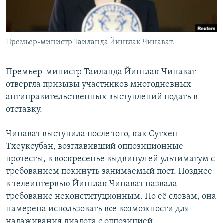
Премьер-министр Таиланда Йинглак Чинават.
Премьер-министр Таиланда Йинглак Чинават
отвергла призывы участников многодневных
антиправительственных выступлений подать в
отставку.
Чинават выступила после того, как Сутхеп
Тхеуксубан, возглавивший оппозиционные
протесты, в воскресенье выдвинул ей ультиматум с
требованием покинуть занимаемый пост. Позднее
в телеинтервью Йинглак Чинават назвала
требование неконституционным. По её словам, она
намерена использовать все возможности для
налаживания диалога с оппозицией.