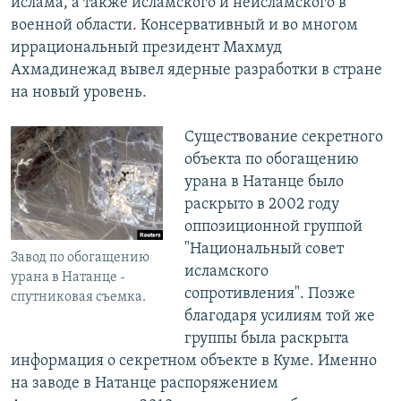
ислама, а также исламского и неисламского в
военной области. Консервативный и во многом
иррациональный президент Махмуд
Ахмадинежад вывел ядерные разработки в стране
на новый уровень.
Существование секретного
объекта по обогащению
урана в Натанце было
раскрыто в 2002 году
оппозиционной группой
"Национальный совет
Завод по обогащению
исламского
урана в Натанце -
сопротивления". Позже
спутниковая съемка.
благодаря усилиям той же
группы была раскрыта
информация о секретном объекте в Куме. Именно
на заводе в Натанце распоряжением