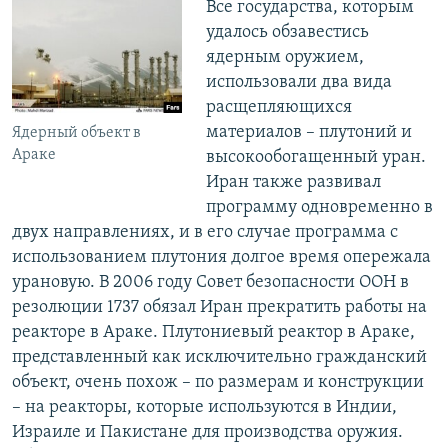
Все государства, которым
удалось обзавестись
ядерным оружием,
использовали два вида
расщепляющихся
материалов – плутоний и
Ядерный объект в
Араке
высокообогащенный уран.
Иран также развивал
программу одновременно в
двух направлениях, и в его случае программа с
использованием плутония долгое время опережала
урановую. В 2006 году Совет безопасности ООН в
резолюции 1737 обязал Иран прекратить работы на
реакторе в Араке. Плутониевый реактор в Араке,
представленный как исключительно гражданский
объект, очень похож – по размерам и конструкции
– на реакторы, которые используются в Индии,
Израиле и Пакистане для производства оружия.