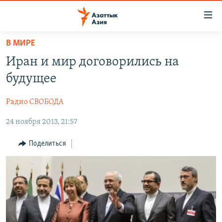
Доступность
ссылок
Вернуться
В МИРЕ
к
ЦЕНТРАЛЬНАЯ АЗИЯ
Иран и мир договорились на
основному
НОВОСТИ
КАЗАХСТАН
содержанию
будущее
ВОЙНА В УКРАИНЕ
Вернутся
КЫРГЫЗСТАН
к
Радио СВОБОДА
НА ДРУГИХ ЯЗЫКАХ
УЗБЕКИСТАН
главной
24 ноября 2013, 21:57
ТАДЖИКИСТАН
ҚАЗАҚША
навигации
ПОДПИШИТЕСЬ НА НАС В СОЦСЕТЯХ
Вернутся
КЫРГЫЗЧА
Поделиться
к
ЎЗБЕКЧА
поиску
ТОҶИКӢ
Все сайты РСЕ/РС
TÜRKMENÇE