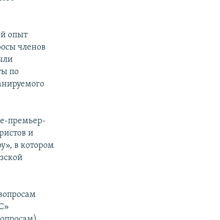
ой опыт
росы членов
были
ты по
анируемого
це-премьер-
ристов и
у», в котором
ызской
 вопросам
С»
опросам).