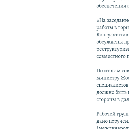
обеспечения 
«На заседани
работы в гор
Консультативн
обсуждены пр
реструктуриз
совместного 
По итогам со
министру Жоо
специалистов
должно быть 
стороны в да
Рабочей груп
дано поручен
(международн