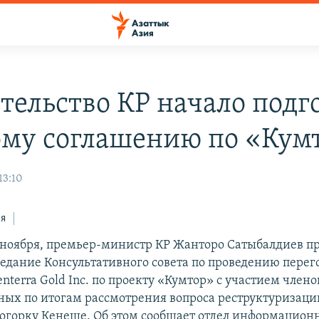
тельство КР начало подг
ому соглашению по «Кум
13:10
ся
 ноября, премьер-министр КР Жанторо Сатыбалдиев п
седание Консультативного совета по проведению перег
terra Gold Inc. по проекту «Кумтор» с участием члено
нных по итогам рассмотрения вопроса реструктуризаци
огорку Кенеше. Об этом сообщает отдел информацион