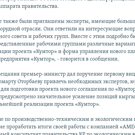
аппарата правительства.
е также были приглашены эксперты, имеющие больш
норудной отрасли. Они ответили на интересующие воп
ого совета и рабочих групп. Вместе с этим подробно 
едставленные рабочими группами различные вариан
ации проекта «Кумтор» и форма управления нового пл
предприятия «Кумтор», - говорится в сообщении.
вещания премьер-министр дал поручение первому ви
марту Оторбаеву привлечь необходимых экспертов, ю
 для подготовки проекта нового соглашения по «Кумтор
предусмотрено значительное усиление позиций кырг
льнейшей реализации проекта «Кумтор».
пе по производственно-техническим и экологическим
ие проработать итоги своей работы с компанией «АМЕ
ый консультант правительства КР по экологическим в