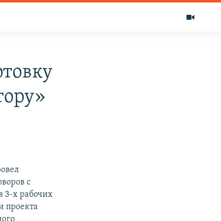
отовку
тору»
ровел
оворов с
в 3-х рабочих
и проекта
ного