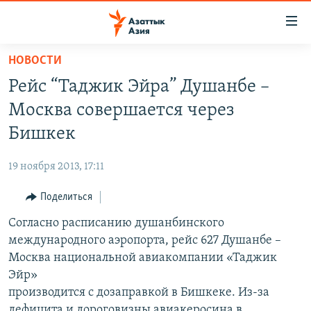
Доступность
ссылок
Вернуться
НОВОСТИ
к
ЦЕНТРАЛЬНАЯ АЗИЯ
Рейс “Таджик Эйра” Душанбе –
основному
НОВОСТИ
КАЗАХСТАН
содержанию
Москва совершается через
ВОЙНА В УКРАИНЕ
Вернутся
КЫРГЫЗСТАН
Бишкек
к
НА ДРУГИХ ЯЗЫКАХ
УЗБЕКИСТАН
главной
19 ноября 2013, 17:11
ТАДЖИКИСТАН
ҚАЗАҚША
навигации
ПОДПИШИТЕСЬ НА НАС В СОЦСЕТЯХ
Вернутся
Поделиться
КЫРГЫЗЧА
к
Согласно расписанию душанбинского
ЎЗБЕКЧА
поиску
международного аэропорта, рейс 627 Душанбе –
ТОҶИКӢ
Все сайты РСЕ/РС
Москва национальной авиакомпании «Таджик
Эйр»
TÜRKMENÇE
производится с дозаправкой в Бишкеке. Из-за
дефицита и дороговизны авиакеросина в