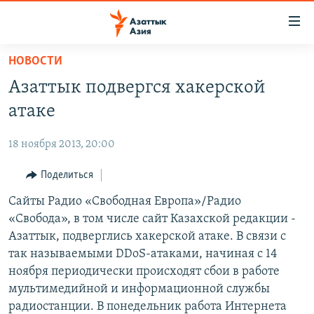
Доступность
ссылок
Вернуться
НОВОСТИ
к
ЦЕНТРАЛЬНАЯ АЗИЯ
Азаттык подвергся хакерской
основному
НОВОСТИ
КАЗАХСТАН
содержанию
атаке
ВОЙНА В УКРАИНЕ
Вернутся
КЫРГЫЗСТАН
к
18 ноября 2013, 20:00
НА ДРУГИХ ЯЗЫКАХ
УЗБЕКИСТАН
главной
Поделиться
ТАДЖИКИСТАН
ҚАЗАҚША
навигации
ПОДПИШИТЕСЬ НА НАС В СОЦСЕТЯХ
Вернутся
Сайты Радио «Свободная Европа»/Радио
КЫРГЫЗЧА
к
«Свобода», в том числе сайт Казахской редакции -
ЎЗБЕКЧА
поиску
Азаттык, подверглись хакерской атаке. В связи с
ТОҶИКӢ
Все сайты РСЕ/РС
так называемыми DDoS-атаками, начиная с 14
ноября периодически происходят сбои в работе
TÜRKMENÇE
мультимедийной и информационной службы
радиостанции. В понедельник работа Интернета