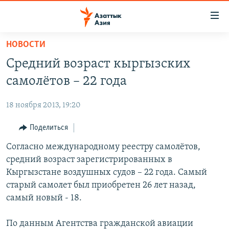
Доступность
ссылок
Вернуться
НОВОСТИ
к
ЦЕНТРАЛЬНАЯ АЗИЯ
Средний возраст кыргызских
основному
НОВОСТИ
КАЗАХСТАН
содержанию
самолётов – 22 года
ВОЙНА В УКРАИНЕ
Вернутся
КЫРГЫЗСТАН
к
18 ноября 2013, 19:20
НА ДРУГИХ ЯЗЫКАХ
УЗБЕКИСТАН
главной
Поделиться
ТАДЖИКИСТАН
ҚАЗАҚША
навигации
ПОДПИШИТЕСЬ НА НАС В СОЦСЕТЯХ
Вернутся
Согласно международному реестру самолётов,
КЫРГЫЗЧА
к
средний возраст зарегистрированных в
ЎЗБЕКЧА
поиску
Кыргызстане воздушных судов – 22 года. Самый
ТОҶИКӢ
Все сайты РСЕ/РС
старый самолет был приобретен 26 лет назад,
самый новый - 18.
TÜRKMENÇE
По данным Агентства гражданской авиации