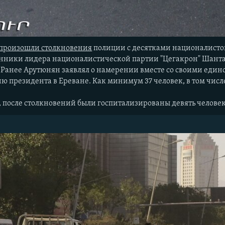
произошли столкновения
полиции с десятками националисто
нники лидера националистической партии "Цегакрон" Шанта
 Ранее Арутюнян заявлял о намерении вместе со своими ед
ю президента в Ереване. Как минимум 37 человек, в том числ
 после столкновений были госпитализированы девять человек