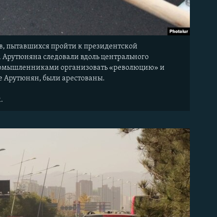
в, пытавшихся пройти к президентской
 Арутюняна следовали вдоль центрального
иномышленниками организовать «революцию» и
е Арутюнян, были арестованы.
.