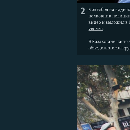
2
5 октября на видео
полковник полиции 
видео и выложил в
уволен
.
В Казахстане часто
объединение патру