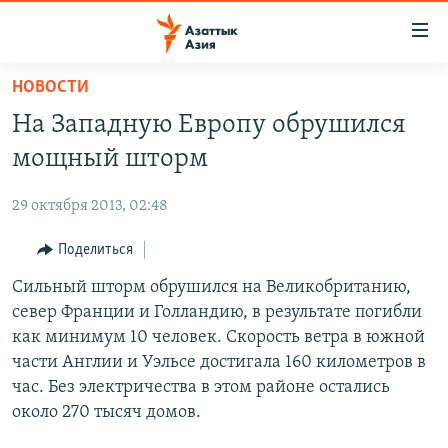
Доступность
ссылок
Вернуться
НОВОСТИ
к
ЦЕНТРАЛЬНАЯ АЗИЯ
На Западную Европу обрушился
основному
НОВОСТИ
КАЗАХСТАН
содержанию
мощный шторм
ВОЙНА В УКРАИНЕ
Вернутся
КЫРГЫЗСТАН
к
29 октября 2013, 02:48
НА ДРУГИХ ЯЗЫКАХ
УЗБЕКИСТАН
главной
Поделиться
ТАДЖИКИСТАН
ҚАЗАҚША
навигации
ПОДПИШИТЕСЬ НА НАС В СОЦСЕТЯХ
Вернутся
Сильный шторм обрушился на Великобританию,
КЫРГЫЗЧА
к
север Франции и Голландию, в результате погибли
ЎЗБЕКЧА
поиску
как минимум 10 человек. Скорость ветра в южной
ТОҶИКӢ
Все сайты РСЕ/РС
части Англии и Уэльсе достигала 160 километров в
час. Без электричества в этом районе остались
TÜRKMENÇE
около 270 тысяч домов.