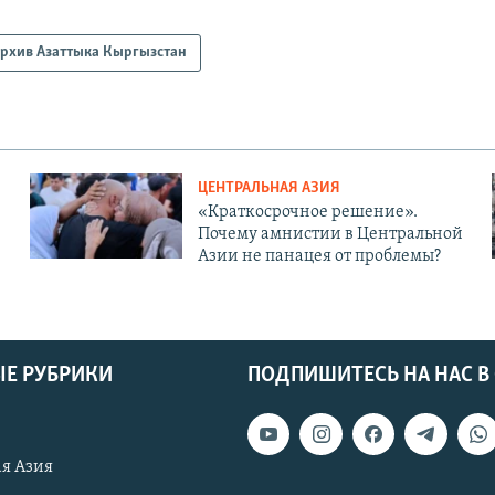
рхив Азаттыка Кыргызстан
ЦЕНТРАЛЬНАЯ АЗИЯ
«Краткосрочное решение».
Почему амнистии в Центральной
Азии не панацея от проблемы?
Е РУБРИКИ
ПОДПИШИТЕСЬ НА НАС В
я Азия