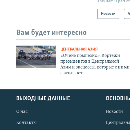
This item is part of
Новости
А
Вам будет интересно
ЦЕНТРАЛЬНАЯ АЗИЯ
«Очень помпезно». Кортежи
президентов в Центральной
Азии и эксцессы, которые с ними
связывают
ВЫХОДНЫЕ ДАННЫЕ
ОСНОВНЫ
О нас
Новости
Контакты
Центральна