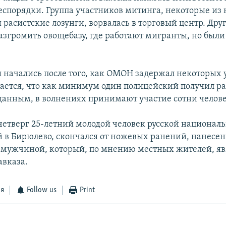
беспорядки. Группа участников митинга, некоторые из
 расистские лозунги, ворвалась в торговый центр. Дру
азгромить овощебазу, где работают мигранты, но был
 начались после того, как ОМОН задержал некоторых 
ается, что как минимум один полицейский получил р
нным, в волнениях принимают участие сотни челове
етверг 25-летний молодой человек русской националь
в Бирюлево, скончался от ножевых ранений, нанесе
мужчиной, который, по мнению местных жителей, яв
авказа.
ся
Follow us
Print