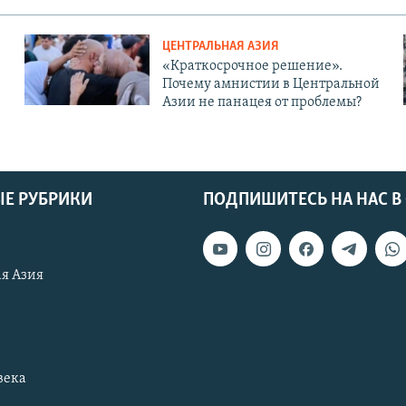
ЦЕНТРАЛЬНАЯ АЗИЯ
«Краткосрочное решение».
Почему амнистии в Центральной
Азии не панацея от проблемы?
Е РУБРИКИ
ПОДПИШИТЕСЬ НА НАС В
я Азия
века