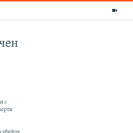
ачен
и с
мерти
о убийцу