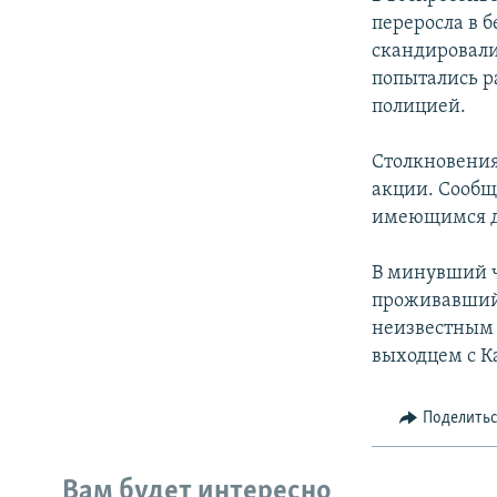
переросла в 
скандировали
попытались р
полицией.
Столкновения
акции. Сообщ
имеющимся да
В минувший ч
проживавший 
неизвестным 
выходцем с К
Поделить
Вам будет интересно