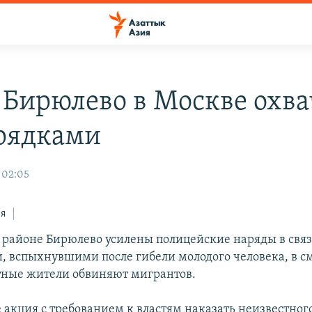
 Бирюлево в Москве охв
рядками
 02:05
ся
 районе Бирюлево усилены полицейские наряды в связ
, вспыхнувшими после гибели молодого человека, в с
тные жители обвиняют мигрантов.
е акция с требованием к властям наказать неизвестног