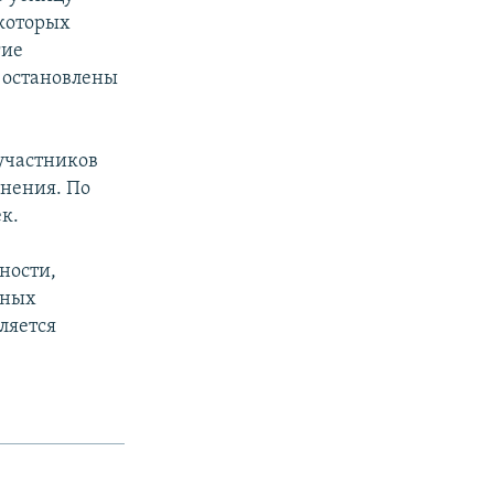
 которых
гие
и остановлены
участников
анения. По
к.
ности,
нных
ляется