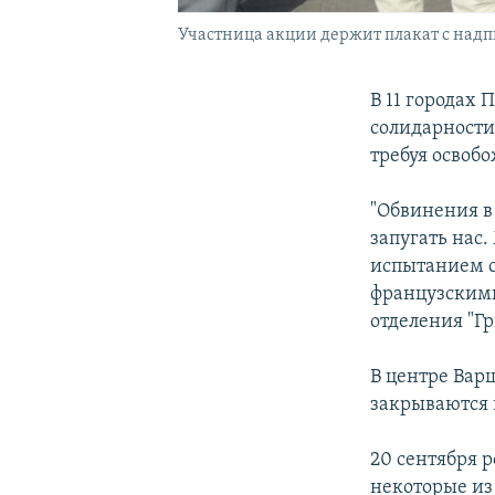
Участница акции держит плакат с надпис
В 11 городах
солидарности
требуя освобо
"Обвинения в 
запугать нас
испытанием с
французскими
отделения "Г
В центре Варш
закрываются 
20 сентября 
некоторые из