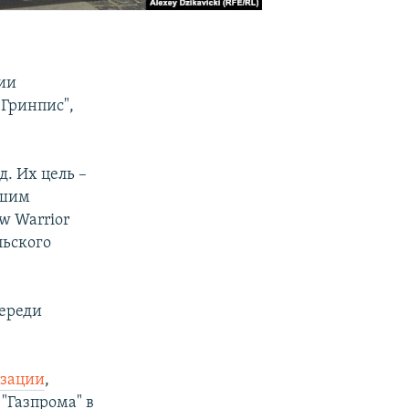
ции
Гринпис",
д. Их цель –
ьшим
w Warrior
льского
череди
изации
,
"Газпрома" в