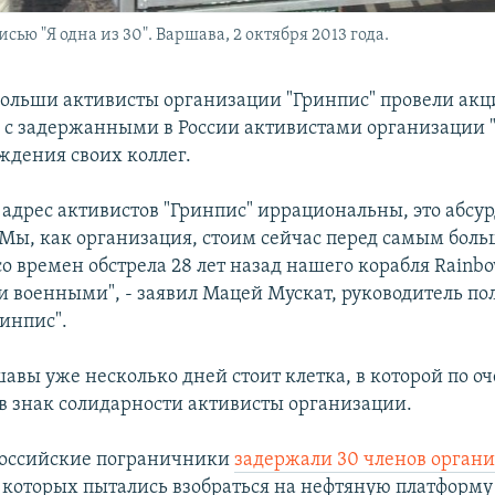
ью "Я одна из 30". Варшава, 2 октября 2013 года.
 Польши активисты организации "Гринпис" провели ак
 с задержанными в России активистами организации "
ждения своих коллег.
адрес активистов "Гринпис" иррациональны, это абсур
. Мы, как организация, стоим сейчас перед самым бол
о времен обстрела 28 лет назад нашего корабля Rainbo
 военными", - заявил Мацей Мускат, руководитель по
ринпис".
авы уже несколько дней стоит клетка, в которой по о
в знак солидарности активисты организации.
российские пограничники
задержали 30 членов орган
 которых пытались взобраться на нефтяную платформу 