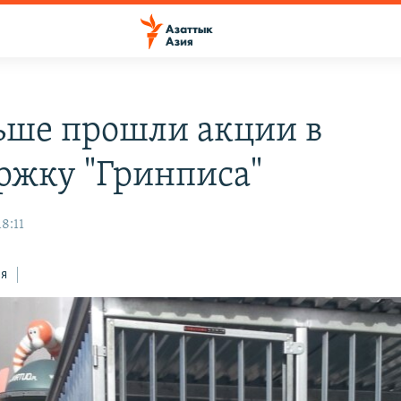
ьше прошли акции в
ржку "Гринписа"
18:11
ся