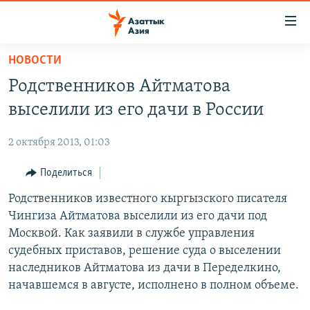
Доступность
ссылок
Вернуться
НОВОСТИ
к
ЦЕНТРАЛЬНАЯ АЗИЯ
Родственников Айтматова
основному
НОВОСТИ
КАЗАХСТАН
содержанию
выселили из его дачи в России
ВОЙНА В УКРАИНЕ
Вернутся
КЫРГЫЗСТАН
к
2 октября 2013, 01:03
НА ДРУГИХ ЯЗЫКАХ
УЗБЕКИСТАН
главной
Поделиться
ТАДЖИКИСТАН
ҚАЗАҚША
навигации
ПОДПИШИТЕСЬ НА НАС В СОЦСЕТЯХ
Вернутся
Родственников известного кыргызского писателя
КЫРГЫЗЧА
к
Чингиза Айтматова выселили из его дачи под
ЎЗБЕКЧА
поиску
Москвой. Как заявили в службе управления
ТОҶИКӢ
Все сайты РСЕ/РС
судебных приставов, решение суда о выселении
наследников Айтматова из дачи в Переделкино,
TÜRKMENÇE
начавшемся в августе, исполнено в полном объеме.