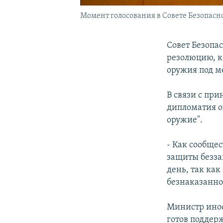
Момент голосования в Совете Безопасн
Совет Безопа
резолюцию, к
оружия под м
В связи с пр
дипломатия о
оружие".
- Как сообще
защиты безза
день, так как
безнаказанно
Министр инос
готов поддерж