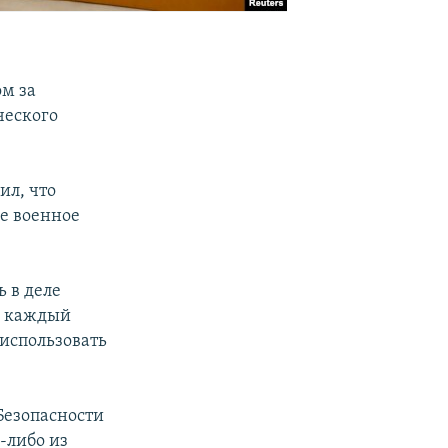
ом за
ческого
ил, что
ее военное
 в деле
и каждый
 использовать
Безопасности
-либо из