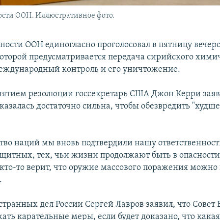
ости ООН. Иллюстративное фото.
сности ООН единогласно проголосовал в пятницу вечер
оторой предусматривается передача сирийского хими
еждународный контроль и его уничтожение.
инятием резолюции госсекретарь США Джон Керри заяв
казалась достаточно сильна, чтобы обезвредить "худш
ство наций мы вновь подтвердили нашу ответственность
щитных, тех, чьи жизни продолжают быть в опасност
 кто-то верит, что оружие массового поражения можно
.
транных дел России Сергей Лавров заявил, что Совет 
ать карательные меры, если будет доказано, что какая