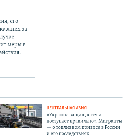
ия, его
аказания за
случае
рит меры в
ействия.
ЦЕНТРАЛЬНАЯ АЗИЯ
«Украина защищается и
поступает правильно». Мигранты
— о топливном кризисе в России
и его последствиях