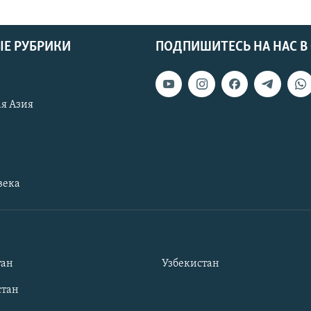
Е РУБРИКИ
ПОДПИШИТЕСЬ НА НАС В
я Азия
века
тан
Узбекистан
тан