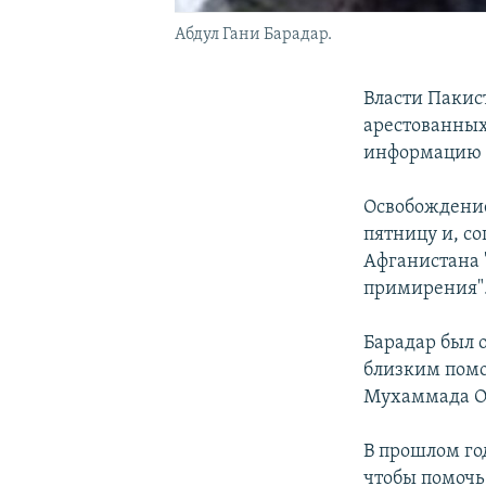
Абдул Гани Барадар.
Власти Пакис
арестованных
информацию с
Освобождение
пятницу и, с
Афганистана 
примирения"
Барадар был 
близким пом
Мухаммада Ом
В прошлом го
чтобы помочь