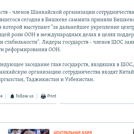
рств - членов Шанхайской организации сотрудничеств
явшегося сегодня в Бишкеке саммита приняли Бишке
в которой выступают "за дальнейшее укрепление цент
ей роли ООН в международных делах в целях подде
 и стабильности". Лидеры государств - членов ШОС зая
ти реформирования ООН.
ледующее заседание глав государств, входяших в ШОС,
анхайскую организацию сотрудничества входят Китай,
ыргызстан, Таджикистан и Узбекистан.
ся
Follow us
Print
ЦЕНТРАЛЬНАЯ АЗИЯ