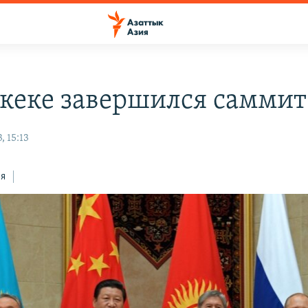
кеке завершился самми
, 15:13
ся