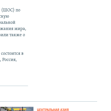
а (ШОС) по
кскую
ральной
ржания мира,
вили также о
 состоится в
 Россия,
ЦЕНТРАЛЬНАЯ АЗИЯ