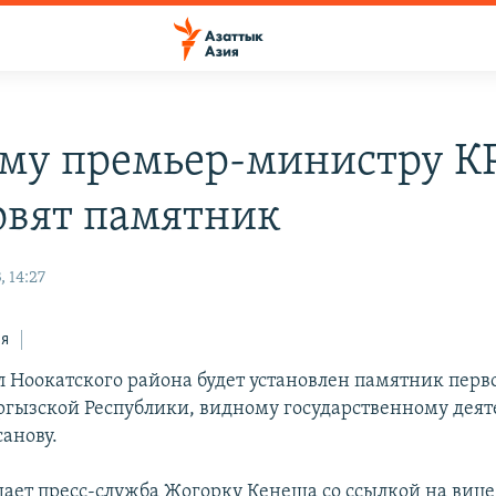
му премьер-министру К
овят памятник
, 14:27
ся
ел Ноокатского района будет установлен памятник пер
гызской Республики, видному государственному дея
анову.
щает пресс-служба Жогорку Кенеша со ссылкой на виц