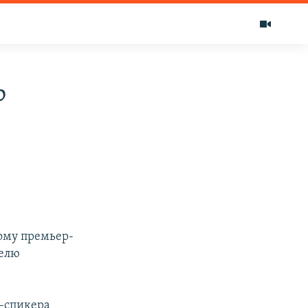
Р
вому премьер-
телю
е-спикера