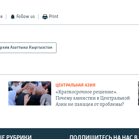
ся
Follow us
Print
рхив Азаттыка Кыргызстан
ЦЕНТРАЛЬНАЯ АЗИЯ
«Краткосрочное решение».
Почему амнистии в Центральной
Азии не панацея от проблемы?
Е РУБРИКИ
ПОДПИШИТЕСЬ НА НАС В