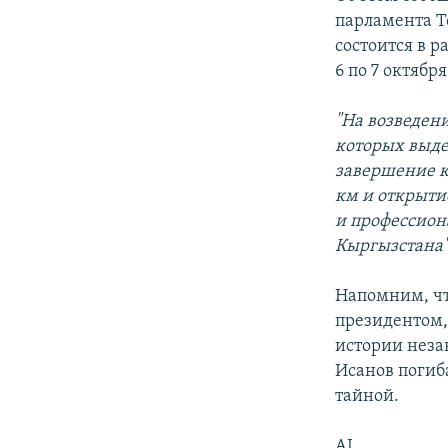
парламента Т
состоится в р
6 по 7 октября
"На возведени
которых выдел
завершение к
км и открыти
и профессион
Кыргызстана
Напомним, чт
президентом,
истории неза
Исанов погиба
тайной.
AI