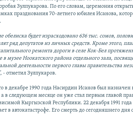
оробая Зулпукарова. По его словам, церемония откры
амках празднования 70-летнего юбилея Исанова, которо
.
е обелиска будет израсходовано 636 тыс. сомов, полов
ят ряд депутатов из личных средств. Кроме этого, пл
апитального ремонта дороги в селе Кок-Бел протяженн
е в музее Ноокатского района отдельного зала, посвя
альной деятельности первого главы правительства не
"
, - отметил Зулпукаров.
о в декабре 1990 года Насирдин Исанов был назначен 
 а в следующем месяце он уже стал первым главой пра
висимой Кыргызской Республики. 22 декабря 1991 год
ет в автокатастрофе. Его смерть до сегодняшнего дня 