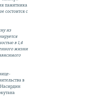
тия памятника
е состоится с
ину из
анируется
остью в 1,4
щенного жизни
зависимого
вице-
вительства в
а Насирдин
окутана