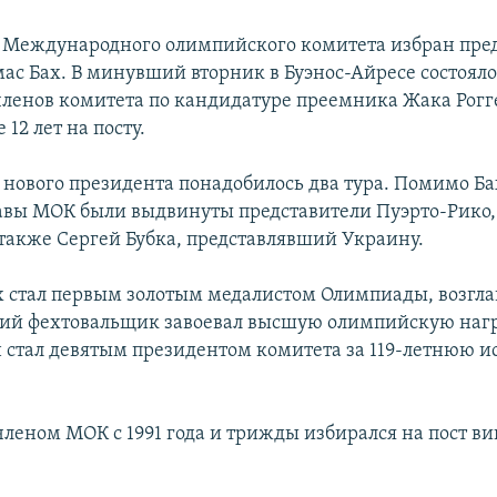
Международного олимпийского комитета избран пред
ас Бах. В минувший вторник в Буэнос-Айресе состояло
членов комитета по кандидатуре преемника Жака Рогг
 12 лет на посту.
 нового президента понадобилось два тура. Помимо Ба
авы МОК были выдвинуты представители Пуэрто-Рико
 также Сергей Бубка, представлявший Украину.
х стал первым золотым медалистом Олимпиады, возг
ий фехтовальщик завоевал высшую олимпийскую нагр
Он стал девятым президентом комитета за 119-летнюю 
членом МОК с 1991 года и трижды избирался на пост ви