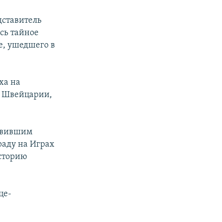
ставитель
сь тайное
е, ушедшего в
ха на
, Швейцарии,
лавившим
аду на Играх
историю
це-