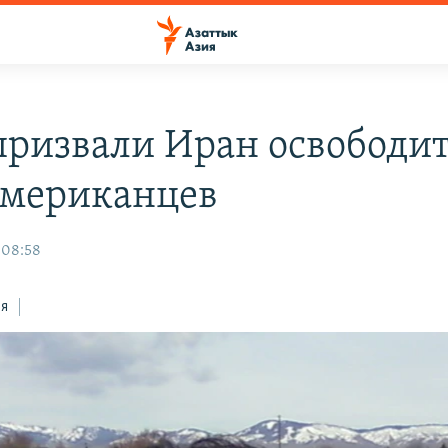
ризвали Иран освободи
американцев
 08:58
ся