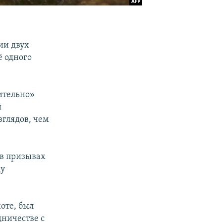
ии двух
ё одного
ительно»
й
глядов, чем
 в призывах
ду
оте, был
дничестве с