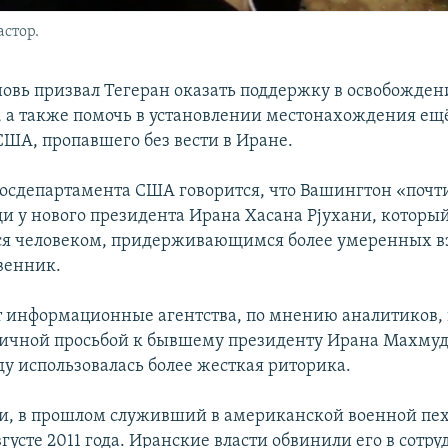
стор.
овь призвал Тегеран оказать поддержку в освобожден
 а также помочь в установлении местонахождения ещ
ША, пропавшего без вести в Иране.
Госдепартамента США говорится, что Вашингтон «почт
и у нового президента Ирана Хасана Рjухани, которы
ся человеком, придерживающимся более умеренных вз
венник.
 информационные агентства, по мнению аналитиков,
ичной просьбой к бывшему президенту Ирана Махму
 использовалась более жесткая риторика.
, в прошлом служивший в американской военной пех
густе 2011 года. Иранские власти обвинили его в сотру