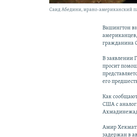
Саид Абедини, ирано-американский па
Вашингтон вн
американцев,
гражданина С
В заявлении 
просит помощ
представляет
его предшест
Как сообщают
США с аналог
Ахмадинежаду
Амир Хекмати
задержан в ав