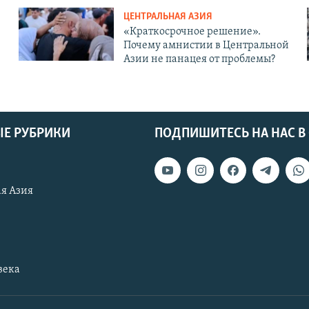
ЦЕНТРАЛЬНАЯ АЗИЯ
«Краткосрочное решение».
Почему амнистии в Центральной
Азии не панацея от проблемы?
Е РУБРИКИ
ПОДПИШИТЕСЬ НА НАС В
я Азия
века