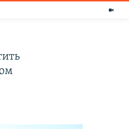
тить
ном