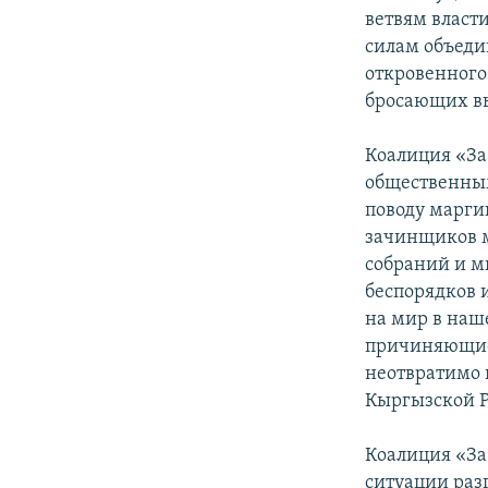
ветвям власт
силам объеди
откровенного
бросающих вы
Коалиция «За
общественным
поводу марги
зачинщиков м
собраний и м
беспорядков 
на мир в наш
причиняющие 
неотвратимо п
Кыргызской Р
Коалиция «За
ситуации раз