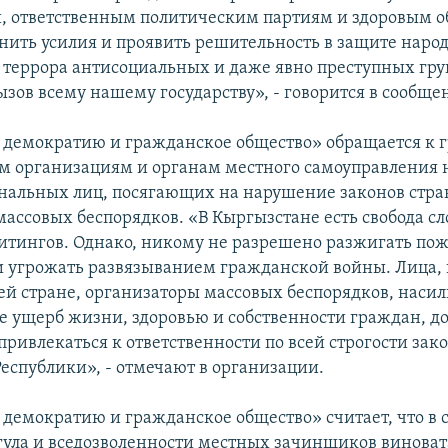
и, ответственным политическим партиям и здоровым
нить усилия и проявить решительность в защите народ
 террора антисоциальных и даже явно преступных гру
зов всему нашему государству», - говорится в сообще
 демократию и гражданское общество» обращается к 
 организациям и органам местного самоуправления н
нальных лиц, посягающих на нарушение законов стра
ассовых беспорядков. «В Кыргызстане есть свобода сло
итингов. Однако, никому не разрешено разжигать по
и угрожать развязыванием гражданской войны. Лица,
ей стране, организаторы массовых беспорядков, насил
ущерб жизни, здоровью и собственности граждан, 
ривлекаться к ответственности по всей строгости зак
еспублики», - отмечают в организации.
 демократию и гражданское общество» считает, что в
гула и вседозволенности местных зачинщиков виноват