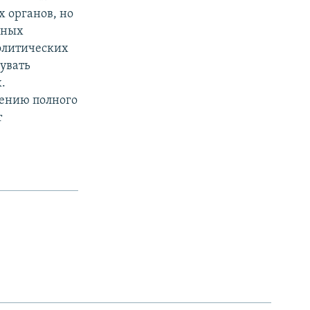
 органов, но
нных
олитических
увать
.
лению полного
т