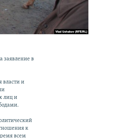
а заявление в
 власти и
ии
х лиц и
бодами.
политический
отношения к
время всем