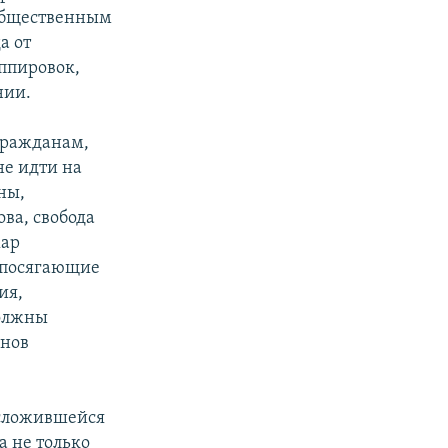
 общественным
а от
ппировок,
нии.
гражданам,
е идти на
ны,
ва, свобода
жар
 посягающие
ия,
должны
онов
 сложившейся
а не только