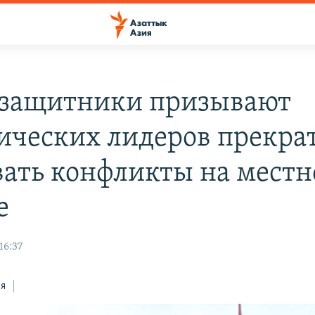
защитники призывают
ических лидеров прекра
вать конфликты на мест
е
16:37
ся