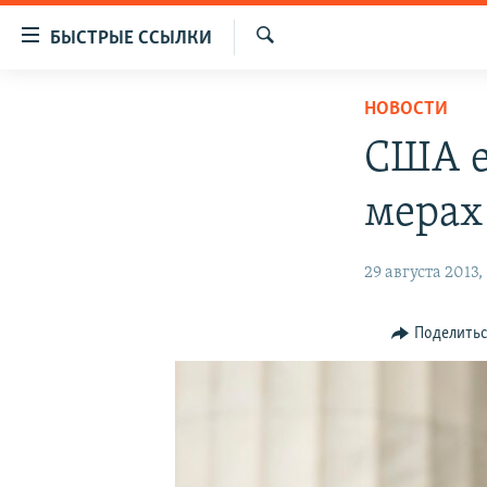
Доступность
БЫСТРЫЕ ССЫЛКИ
ссылок
Искать
Вернуться
ЦЕНТРАЛЬНАЯ АЗИЯ
НОВОСТИ
к
НОВОСТИ
КАЗАХСТАН
основному
США е
содержанию
ВОЙНА В УКРАИНЕ
КЫРГЫЗСТАН
Вернутся
мерах
НА ДРУГИХ ЯЗЫКАХ
УЗБЕКИСТАН
к
главной
ТАДЖИКИСТАН
ҚАЗАҚША
29 августа 2013, 
навигации
КЫРГЫЗЧА
Вернутся
к
ЎЗБЕКЧА
Поделить
поиску
ТОҶИКӢ
TÜRKMENÇE