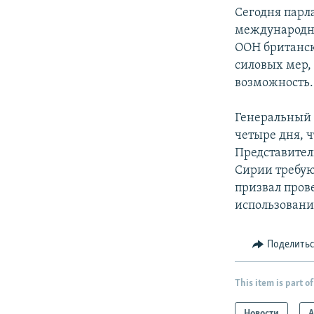
Сегодня парл
международны
ООН британск
силовых мер, 
возможность.
Генеральный 
четыре дня, ч
Представител
Сирии требую
призвал пров
использовани
Поделить
This item is part of
Новости
А