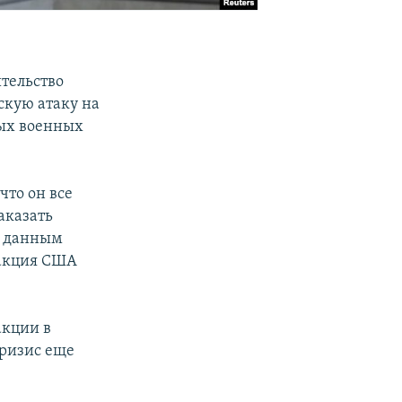
тельство
кую атаку на
ных военных
что он все
аказать
по данным
еакция США
акции в
кризис еще