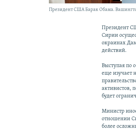
Президент США Барак Обама. Вашингтон,
Президент СШ
Сирии осущес
окраинах Дам
действий.
Выступая по о
еще изучает 
правительство
активистов, 
будет ограни
Министр инос
отношении Си
более осложн