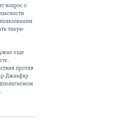
т вопрос о
опасности
спользовании
ать такую
нужно еще
сте.
ствия против
ар Джаафар
едполагаемом
.