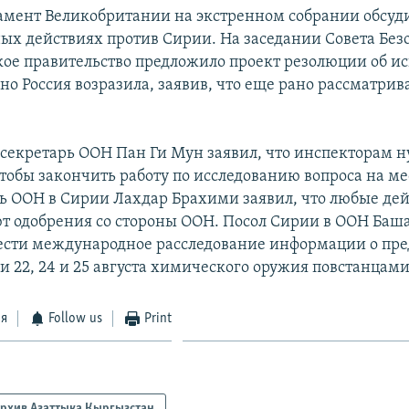
амент Великобритании на экстренном собрании обсуди
х действиях против Сирии. На заседании Совета Без
ое правительство предложило проект резолюции об и
но Россия возразила, заявив, что еще рано рассматрив
секретарь ООН Пан Ги Мун заявил, что инспекторам 
тобы закончить работу по исследованию вопроса на ме
ь ООН в Сирии Лахдар Брахими заявил, что любые дей
т одобрения со стороны ООН. Посол Сирии в ООН Баш
ести международное расследование информации о пр
и 22, 24 и 25 августа химического оружия повстанцами
ся
Follow us
Print
рхив Азаттыка Кыргызстан