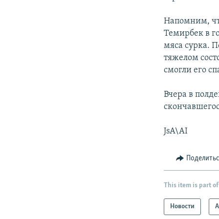
Напомним, чт
Темирбек в г
мяса сурка. П
тяжелом сост
смогли его сп
Вчера в полд
скончавшегос
JsA\AI
Поделить
This item is part of
Новости
А