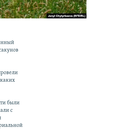
данный
сакунов
провели
икаких
сти были
али с
и
ериальной