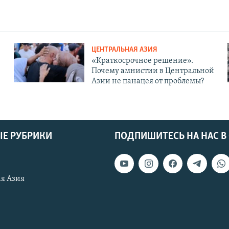
ЦЕНТРАЛЬНАЯ АЗИЯ
«Краткосрочное решение».
Почему амнистии в Центральной
Азии не панацея от проблемы?
Е РУБРИКИ
ПОДПИШИТЕСЬ НА НАС В
я Азия