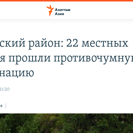
ский район: 22 местных
я прошли противочумн
инацию
11:20
ся