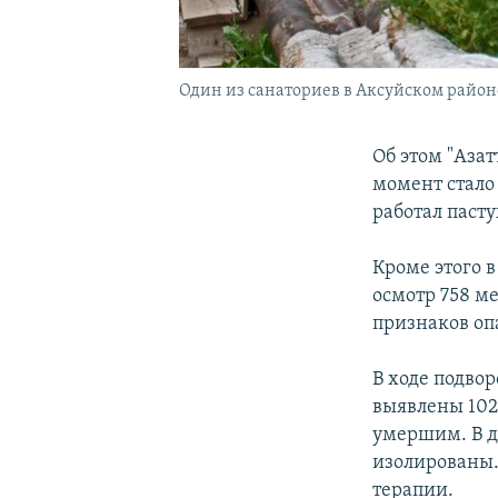
Один из санаториев в Аксуйском район
Об этом "Аза
момент стало
работал паст
Кроме этого 
осмотр 758 м
признаков оп
В ходе подво
выявлены 102
умершим. В д
изолированы.
терапии.