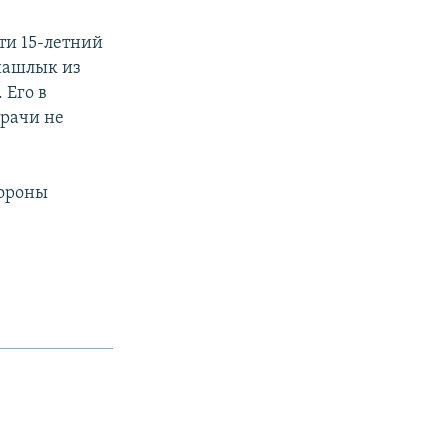
ти 15-летний
 шашлык из
 Его в
врачи не
хороны