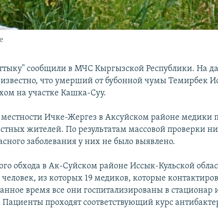
е
тттыку" сообщили в МЧС Кыргызской Республики. На 
 известно, что умерший от бубонной чумы Темирбек И
ухом на участке Кашка-Суу.
в местности Ичке-Жергез в Аксуйском районе медики 
естных жителей. По результатам массовой проверки н
асного заболевания у них не было выявлено.
рого обхода в Ак-Суйском районе Иссык-Кульской обла
 человек, из которых 19 медиков, которые контактиров
анное время все они госпитализированы в стационар 
 Пациенты проходят соответствующий курс антибакт