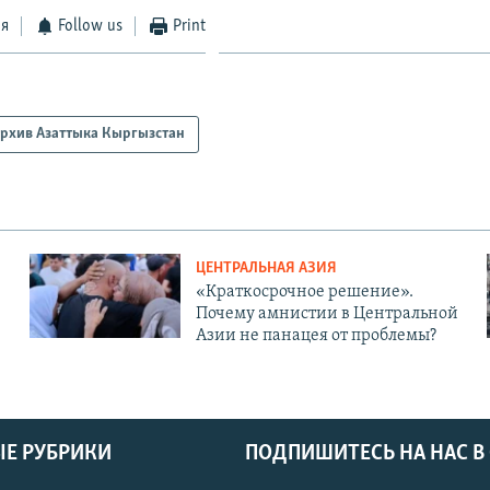
ся
Follow us
Print
рхив Азаттыка Кыргызстан
ЦЕНТРАЛЬНАЯ АЗИЯ
«Краткосрочное решение».
Почему амнистии в Центральной
Азии не панацея от проблемы?
Е РУБРИКИ
ПОДПИШИТЕСЬ НА НАС В