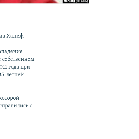
ма Ханиф.
нападение
ё собственном
011 года при
35-летней
которой
справились с