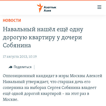
Доступность
ссылок
Вернуться
НОВОСТИ
к
ЦЕНТРАЛЬНАЯ АЗИЯ
Навальный нашёл ещё одну
основному
НОВОСТИ
КАЗАХСТАН
содержанию
дорогую квартиру у дочери
ВОЙНА В УКРАИНЕ
Вернутся
КЫРГЫЗСТАН
Собянина
к
НА ДРУГИХ ЯЗЫКАХ
УЗБЕКИСТАН
главной
17 августа 2013, 10:19
ТАДЖИКИСТАН
ҚАЗАҚША
навигации
ПОДПИШИТЕСЬ НА НАС В СОЦСЕТЯХ
Вернутся
Поделиться
КЫРГЫЗЧА
к
Оппозиционный кандидат в мэры Москвы Алексей
ЎЗБЕКЧА
поиску
Навальный утверждает, что старшая дочь его
ТОҶИКӢ
Все сайты РСЕ/РС
соперника на выборах Сергея Собянина владеет
ещё одной дорогой квартирой – на этот раз в
TÜRKMENÇE
Москве.