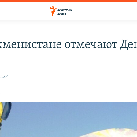
кменистане отмечают Де
12:01
ся