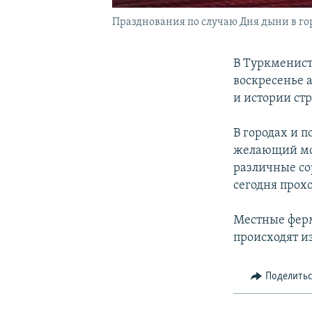
Празднования по случаю Дня дыни в гор
В Туркменист
воскресенье а
и истории ст
В городах и 
желающий мож
различные со
сегодня прох
Местные ферм
происходят и
Поделить