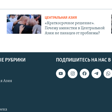
ЦЕНТРАЛЬНАЯ АЗИЯ
«Краткосрочное решение».
Почему амнистии в Центральной
Азии не панацея от проблемы?
Е РУБРИКИ
ПОДПИШИТЕСЬ НА НАС В
я Азия
века