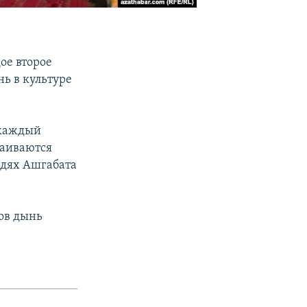
ое второе
нь в культуре
 каждый
раиваются
адях Ашгабата
ов дынь