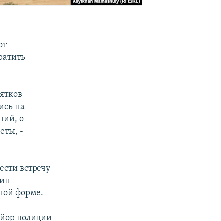
от
ратить
сятков
ись на
ний, о
еты, -
ести встречу
дин
ной форме.
айор полиции