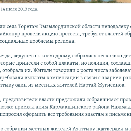
14 июля 2013 года.
ли села Торетам Кызылординской области неподалеку 
айконур провели акцию протеста, требуя от властей об
социальные проблемы региона.
ъезда, ведущего к космодрому, собрались несколько де
оторые принесли с собой плакаты, но полиция, сославш
 отобрала их. Жители говорили о росте числа заболева
 требовали выплаты компенсаций в связи с аварией рак
аттыку один из местных жителей Нартай Жугисинов.
м, представители власти предложили собравшимся пров
а позже приехал аким Кармакшинского района Нажма
попросил оформить все требования властям в письмен
 собрании местных жителей Азаттыку подтвердил м