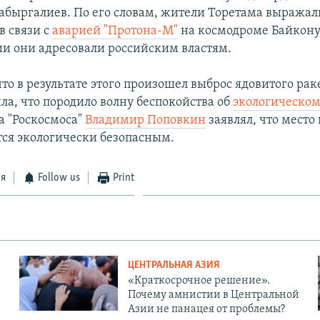
быргалиев. По его словам, жители Торетама выражал
в связи с
аварией "Протона-М"
на космодроме Байкону
ии они адресовали российским властям.
то в результате этого произошел выброс ядовитого рак
ла, что породило волну беспокойства об
экологическом
а "Роскосмоса"
Владимир Поповкин
заявлял, что место
тся экологически безопасным.
ся
Follow us
Print
ЦЕНТРАЛЬНАЯ АЗИЯ
«Краткосрочное решение».
Почему амнистии в Центральной
Азии не панацея от проблемы?