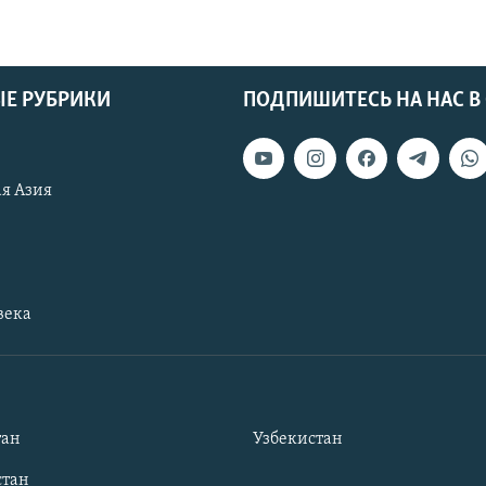
Е РУБРИКИ
ПОДПИШИТЕСЬ НА НАС В
я Азия
века
тан
Узбекистан
тан