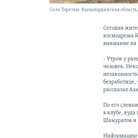
Село Торетам. Кызылординская область, 
Сегодня жите
космодрома Б
внимание на 
- Утром у раз
человек. Нек
незаконность,
безработице,
рассказал Аз
По его слова
в клубе, куд
Шамуратов и 
Информацию о