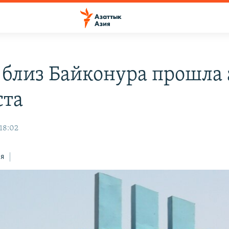
е близ Байконура прошла
ста
 18:02
ся