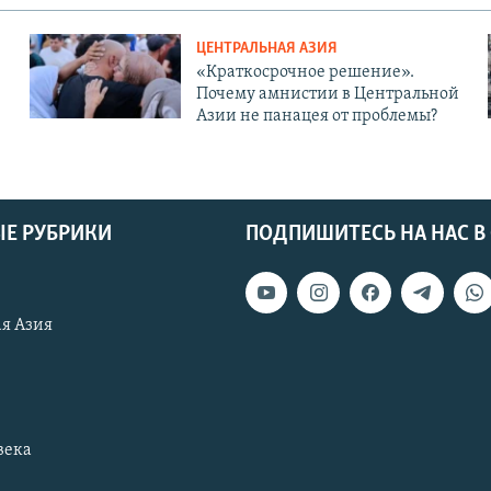
ЦЕНТРАЛЬНАЯ АЗИЯ
«Краткосрочное решение».
Почему амнистии в Центральной
Азии не панацея от проблемы?
Е РУБРИКИ
ПОДПИШИТЕСЬ НА НАС В
я Азия
века