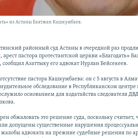
ать» из Астаны Бахтжан Кашкумбаев.
тинский районный суд Астаны в очередной раз продли
я, арест пастора протестантской церкви «Благодать» Б
 сообщил Азаттыку его адвокат Нурлан Бейсекеев.
отсутствие пастора Кашкумбаева: он с 5 августа в Алм
нудительное обследование в Республиканском центре
ослужило основанием для ходатайства следователя ДВ
зкова.
ен обжаловать это решение суда, поскольку считает, ч
ли допущены существенные нарушения процессуально
жалобы адвоката на прежние судебные решения по ар