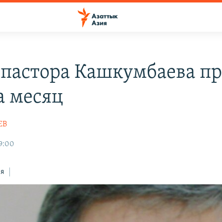
 пастора Кашкумбаева п
а месяц
ЕВ
19:00
ся