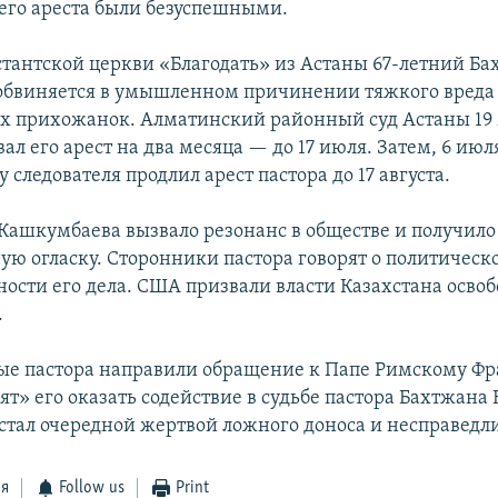
его ареста были безуспешными.
стантской церкви «Благодать» из Астаны 67-летний Б
бвиняется в умышленном причинении тяжкого вреда
их прихожанок. Алматинский районный суд Астаны 19
л его арест на два месяца — до 17 июля. Затем, 6 июля
у следователя продлил арест пастора до 17 августа.
 Кашкумбаева вызвало резонанс в обществе и получило
ю огласку. Сторонники пастора говорят о политическ
ости его дела. США призвали власти Казахстана освоб
.
ые пастора направили обращение к Папе Римскому Фр
ят» его оказать содействие в судьбе пастора Бахтжана
 стал очередной жертвой ложного доноса и несправедл
ся
Follow us
Print