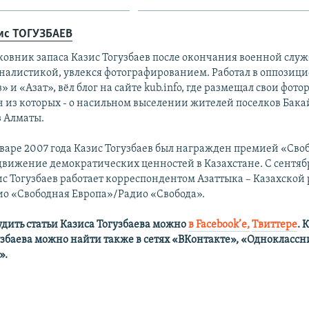
ис ТОГУЗБАЕВ
ковник запаса Казис Тогузбаев после окончания военной служ
налистикой, увлекся фотографированием. Работал в оппозици
» и «Азат», вёл блог на сайте kub.info, где размещал свои фот
н из которых - о насильном выселении жителей поселков Бак
з Алматы.
варе 2007 года Казис Тогузбаев был награжден премией «Своб
движение демократических ценностей в Казахстане. С сентяб
ис Тогузбаев работает корреспондентом Азаттыка – Казахской
ио «Свободная Европа»/Радио «Свобода».
удить статьи Казиса Тогузбаева можно
в Facebook’е,
Твиттере
.
К
узбаева можно найти также в сетях
«ВКонтакте», «Одноклассн
».