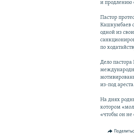
и продлению 
Пастор проте
Кашкумбаев о
одной из сво
санкционирова
по ходатайств
Дело пастора
международну
мотивированн
из-под ареста
На днях родн
котором «мол
«чтобы он не
Поделить