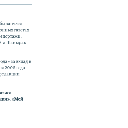
бы занялся
онных газетах
орепортажи,
ай и Шанырак
ода» за вклад в
ря 2008 года
 редакции
азиса
ики», «Мой