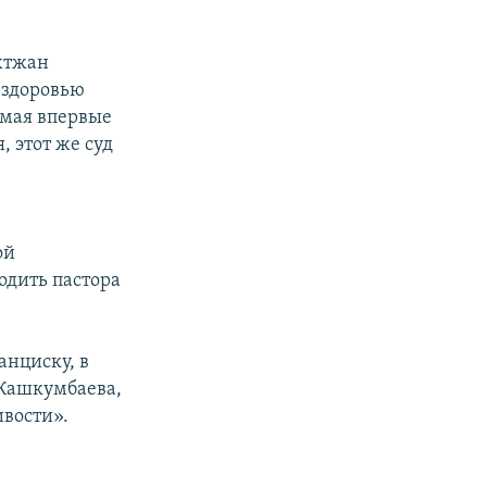
ахтжан
 здоровью
 мая впервые
, этот же суд
ой
одить пастора
анциску, в
 Кашкумбаева,
ивости».