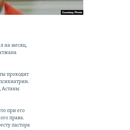
л на месяц,
ахтжана
аты проходит
 психиатрии.
Д Астаны
то при его
го права.
есту пастора