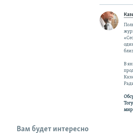
Каз
Пол
жур
«Сөз
оди
бли
В ян
про
Каз
Рад
Обс
Тог
мир
Вам будет интересно