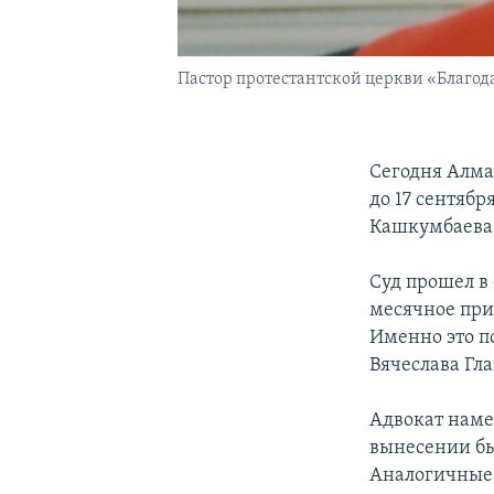
Пастор протестантской церкви «Благод
Сегодня Алма
до 17 сентябр
Кашкумбаева,
Суд прошел в 
месячное при
Именно это п
Вячеслава Гла
Адвокат намер
вынесении бы
Аналогичные 