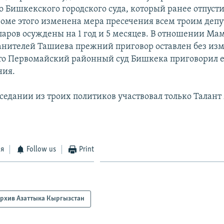
 Бишкекского городского суда, который ранее отпусти
Кроме этого изменена мера пресечения всем троим деп
аров осуждены на 1 год и 5 месяцев. В отношении Ма
анителей Ташиева прежний приговор оставлен без из
о Первомайский районный суд Бишкека приговорил е
ния.
аседании из троих политиков участвовал только Талан
ся
Follow us
Print
рхив Азаттыка Кыргызстан