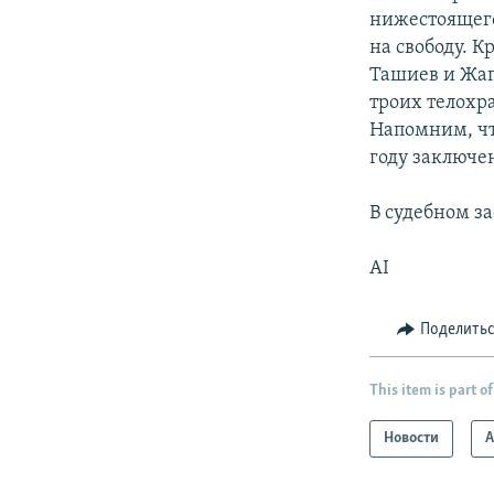
нижестоящего
на свободу. 
Ташиев и Жап
троих телохр
Напомним, чт
году заключе
В судебном з
AI
Поделить
This item is part of
Новости
А