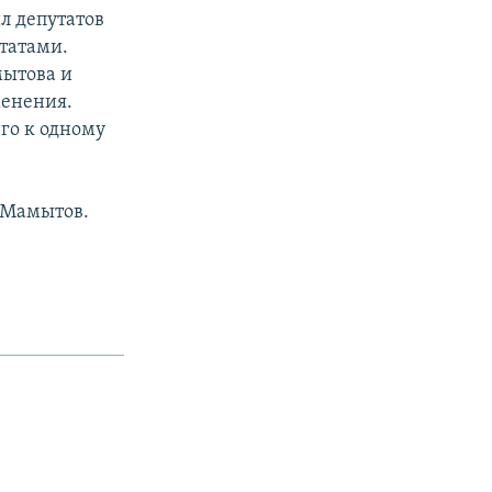
л депутатов
утатами.
мытова и
менения.
го к одному
т Мамытов.