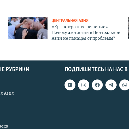
ЦЕНТРАЛЬНАЯ АЗИЯ
«Краткосрочное решение».
Почему амнистии в Центральной
Азии не панацея от проблемы?
Е РУБРИКИ
ПОДПИШИТЕСЬ НА НАС В
я Азия
века