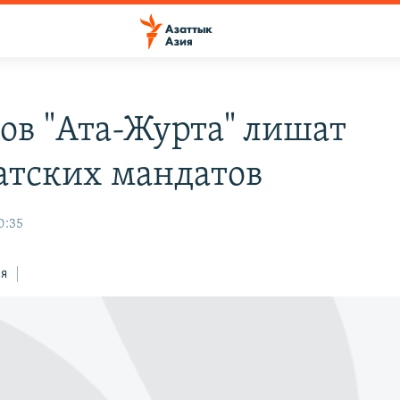
ов "Ата-Журта" лишат
атских мандатов
0:35
ся