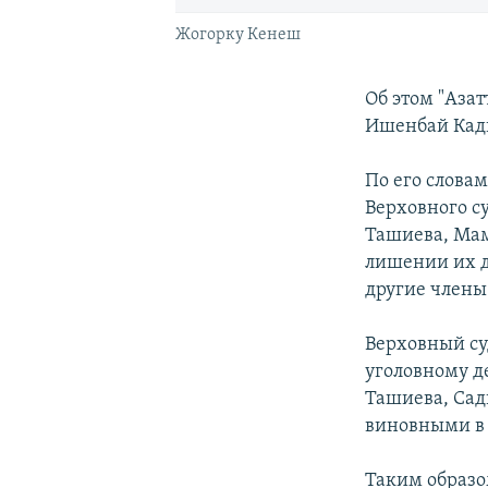
Жогорку Кенеш
Об этом "Аза
Ишенбай Кад
По его слова
Верховного с
Ташиева, Мам
лишении их д
другие члены 
Верховный су
уголовному д
Ташиева, Сад
виновными в 
Таким образо