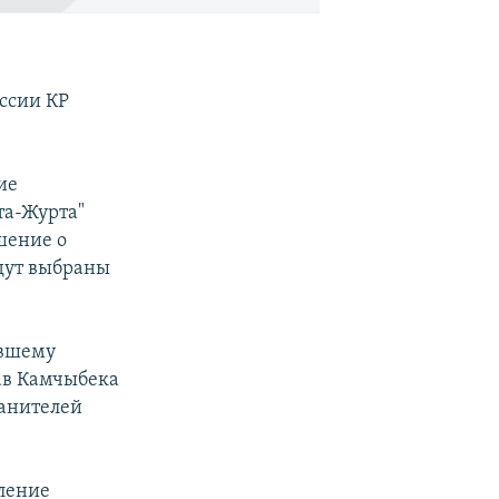
ссии КР
ие
та-Журта"
шение о
удут выбраны
евшему
ав Камчыбека
ранителей
ление