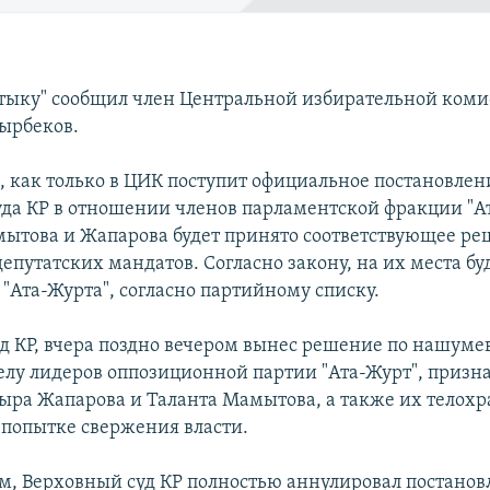
ттыку" сообщил член Центральной избирательной коми
ырбеков.
м, как только в ЦИК поступит официальное постановлен
уда КР в отношении членов парламентской фракции "А
ытова и Жапарова будет принято соответствующее ре
епутатских мандатов. Согласно закону, на их места б
"Ата-Журта", согласно партийному списку.
д КР, вчера поздно вечером вынес решение по нашум
елу лидеров оппозиционной партии "Ата-Журт", призн
ыра Жапарова и Таланта Мамытова, а также их телох
попытке свержения власти.
м, Верховный суд КР полностью аннулировал постанов