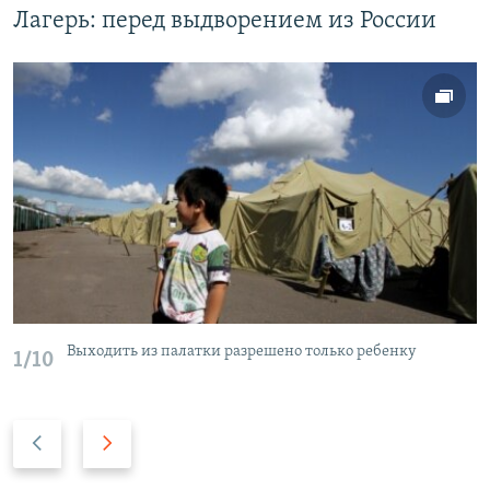
Лагерь: перед выдворением из России
Выходить из палатки разрешено только ребенку
1/10
P
N
r
e
e
x