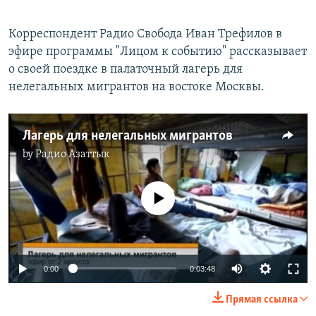
Корреспондент Радио Свобода Иван Трефилов в
эфире программы "Лицом к событию" рассказывает
о своей поездке в палаточный лагерь для
нелегальных мигрантов на востоке Москвы.
Лагерь для нелегальных мигрантов
by
Радио Азаттык
No media source currently available
0:00
0:03:48
Прямая ссылка