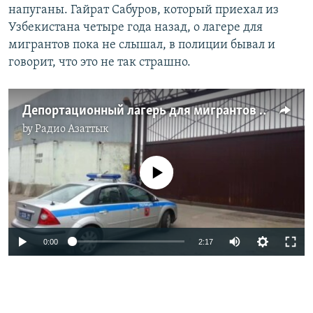
напуганы. Гайрат Сабуров, который приехал из
Узбекистана четыре года назад, о лагере для
мигрантов пока не слышал, в полиции бывал и
говорит, что это не так страшно.
Депортационный лагерь для мигрантов в Москве
by
Радио Азаттык
No media source currently available
0:00
2:17