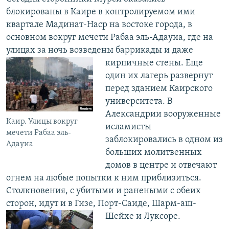
блокированы в Каире в контролируемом ими
квартале Мадинат-Наср на востоке города, в
основном вокруг мечети Рабаа эль-Адауиа, где на
улицах за ночь возведены баррикады и даже
кирпичные стены.
​ Еще
один их лагерь развернут
перед зданием Каирского
университета. В
Александрии вооруженные
Каир. Улицы вокруг
исламисты
мечети Рабаа эль-
заблокировались в одном из
Адауиа
больших молитвенных
домов в центре и отвечают
огнем на любые попытки к ним приблизиться.
Столкновения, с убитыми и ранеными с обеих
сторон, идут и в Гизе, Порт-Саиде, Шарм-аш-
Шейхе и Луксоре.