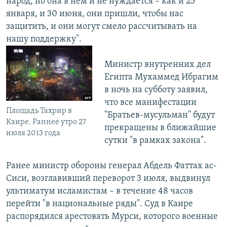
народ, но она в нем и не нуждается – как и 25
января, и 30 июня, они пришли, чтобы нас
защитить, и они могут смело рассчитывать на
нашу поддержку".
Министр внутренних дел
Египта Мухаммед Ибрагим
в ночь на субботу заявил,
что все манифестации
Площадь Тахрир в
"Братьев-мусульман" будут
Каире. Раннее утро 27
прекращены в ближайшие
июля 2013 года
сутки "в рамках закона".
Ранее министр обороны генерал Абдель Фаттах ас-
Сиси, возглавивший переворот 3 июля, выдвинул
ультиматум исламистам – в течение 48 часов
перейти "в национальные ряды". Суд в Каире
распорядился арестовать Мурси, которого военные