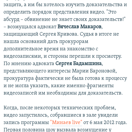
защита, а им бы хотелось изучить доказательства и
определить порядок представления видео. "Это
абсурд – обвинение не знает своих доказательств!"
– возмущался адвокат
Вячеслав Макаров
,
защищающий Сергея Кривова. Судья в итоге не
нашла оснований дать прокурорам
дополнительное время на знакомство с
видеозаписями, и стороны перешли к просмотру.
По мнению адвоката
Сергея Бадамшина
,
представляющего интересы Марии Бароновой,
прокуратура фактически не была готова к процессу
и не могла указать, какие именно фрагменты
видеозаписей им необходимы для доказательств.
Когда, после некоторых технических проблем,
видео запустилось, собравшиеся в зале увидели
запись программы
"Минаев live"
от 6 мая 2012 года.
Первая половина шоу вызвала возмущение у