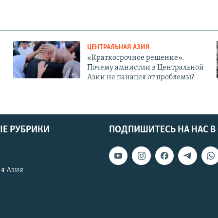
ЦЕНТРАЛЬНАЯ АЗИЯ
«Краткосрочное решение».
Почему амнистии в Центральной
Азии не панацея от проблемы?
Е РУБРИКИ
ПОДПИШИТЕСЬ НА НАС В
я Азия