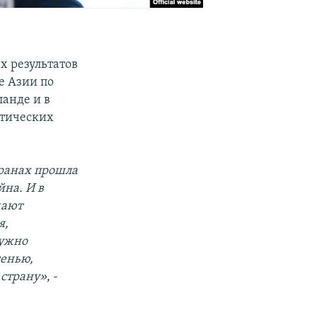
х результатов
е Азии по
ланде и в
итических
транах прошла
йна. И в
мают
я,
нужно
сенью,
 страну»
, -