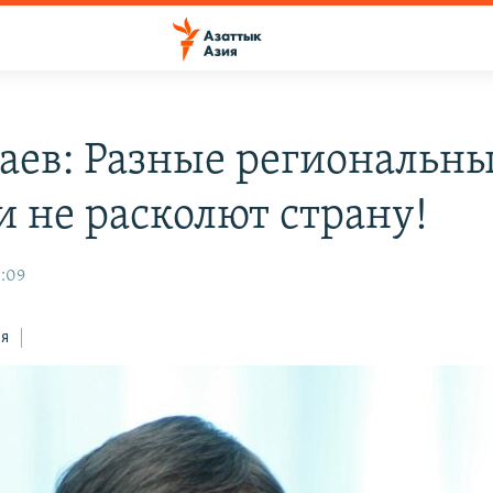
аев: Разные региональн
и не расколют страну!
3:09
ся