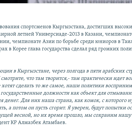
твования спортсменов Кыргызстана, достигших высоки
мирной летней Универсиаде-2013 в Казани, чемпионат
ании, чемпионате Азии по борьбе среди юниоров в Таи
рах в Корее глава государства сделал ряд громких пол
юции в Кыргызстане, через полгода в пяти арабских с
смотрите, что там творится,- там практически идет во
 хотят сделать то же самое, наши политики восприни
и государственные должности как объект для отмывани
я денег. Для них наша страна, как комок, с которого 
ь, а потом он пусть сгорит. Я уверен, будут попытки о
ущей весной, но их время прошло, мы сохраним нашу
дент КР Алмазбек Атамбаев.