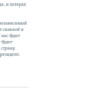
е, и потерял
 независимый
т сильной и
 нас будет
 будет
 страну,
президент.