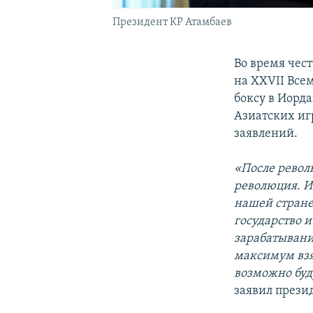
Президент КР Атамбаев
Во время чес
на XXVII Все
боксу в Иорд
Азиатских иг
заявлений.
«После револ
революция. И 
нашей стране
государство 
зарабатывани
максимум взят
возможно буд
заявил прези