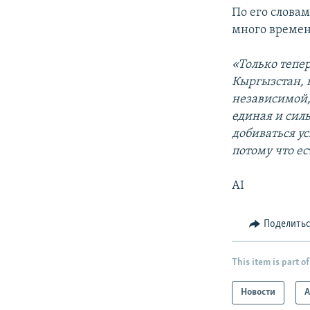
По его слова
много времен
«Только тепе
Кыргызстан, 
независимой,
единая и силь
добиваться ус
потому что ес
AI
Поделить
This item is part of
Новости
А