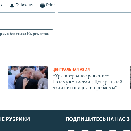
ся
Follow us
Print
рхив Азаттыка Кыргызстан
ЦЕНТРАЛЬНАЯ АЗИЯ
«Краткосрочное решение».
Почему амнистии в Центральной
Азии не панацея от проблемы?
Е РУБРИКИ
ПОДПИШИТЕСЬ НА НАС В