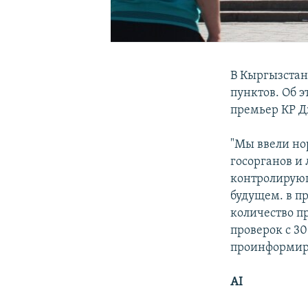
В Кыргызстан
пунктов. Об 
премьер КР Д
"Мы ввели но
госорганов и 
контролирующ
будущем. в пр
количество п
проверок с 30
проинформир
AI