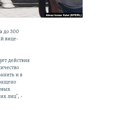
а до 300
ый вице-
ует действия
личество
анить и в
кращено
новых
их лиц", -