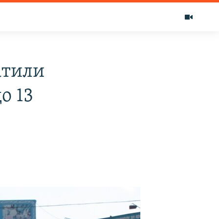
атили
о 13