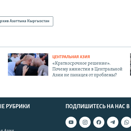
рхив Азаттыка Кыргызстан
ЦЕНТРАЛЬНАЯ АЗИЯ
«Краткосрочное решение».
Почему амнистии в Центральной
Азии не панацея от проблемы?
Е РУБРИКИ
ПОДПИШИТЕСЬ НА НАС В
я Азия