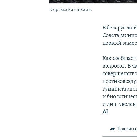
Кыргызская армия.
В белорусско
Совета минис
первый замес
Как сообщает
вопросов. В 
совершенств
противовозду
гуманитарног
и биологичес
и лиц, уволе
AI
Поделить