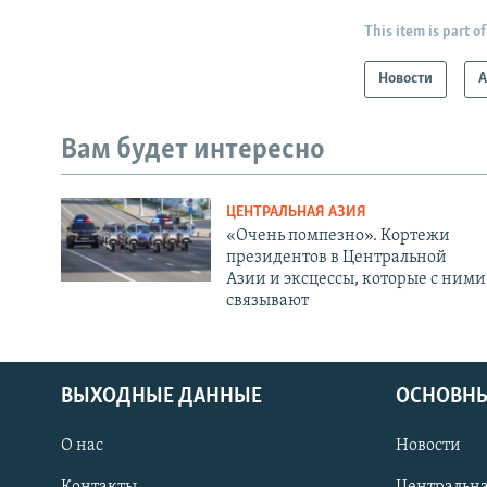
This item is part of
Новости
А
Вам будет интересно
ЦЕНТРАЛЬНАЯ АЗИЯ
«Очень помпезно». Кортежи
президентов в Центральной
Азии и эксцессы, которые с ними
связывают
ВЫХОДНЫЕ ДАННЫЕ
ОСНОВНЫ
О нас
Новости
Контакты
Центральна