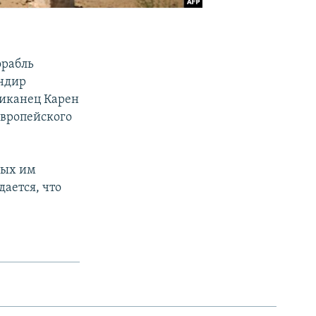
орабль
андир
иканец Карен
Европейского
рых им
ается, что