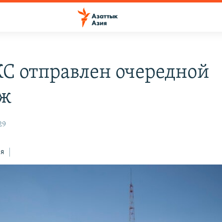
С отправлен очередной
аж
29
ся