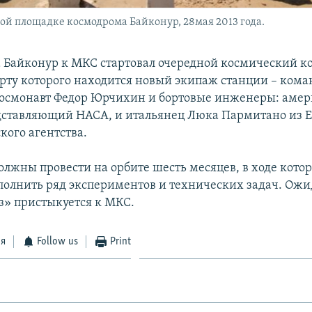
ой площадке космодрома Байконур, 28мая 2013 года.
 Байконур к МКС стартовал очередной космический к
орту которого находится новый экипаж станции – ком
осмонавт Федор Юрчихин и бортовые инженеры: амер
дставляющий НАСА, и итальянец Люка Пармитано из 
кого агентства.
олжны провести на орбите шесть месяцев, в ходе кото
полнить ряд экспериментов и технических задач. Ожид
з» пристыкуется к МКС.
ся
Follow us
Print