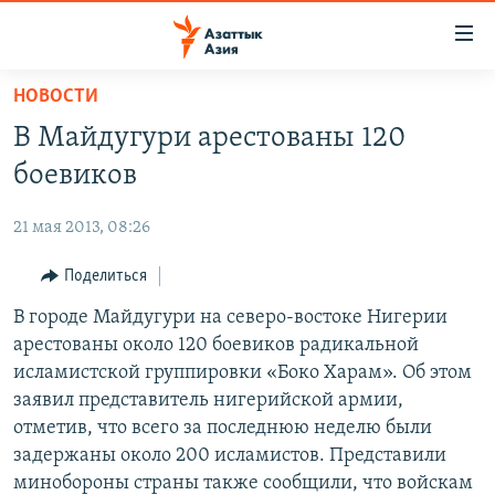
Доступность
ссылок
Вернуться
НОВОСТИ
к
ЦЕНТРАЛЬНАЯ АЗИЯ
В Майдугури арестованы 120
основному
НОВОСТИ
КАЗАХСТАН
содержанию
боевиков
ВОЙНА В УКРАИНЕ
Вернутся
КЫРГЫЗСТАН
к
21 мая 2013, 08:26
НА ДРУГИХ ЯЗЫКАХ
УЗБЕКИСТАН
главной
Поделиться
ТАДЖИКИСТАН
ҚАЗАҚША
навигации
ПОДПИШИТЕСЬ НА НАС В СОЦСЕТЯХ
Вернутся
В городе Майдугури на северо-востоке Нигерии
КЫРГЫЗЧА
к
арестованы около 120 боевиков радикальной
ЎЗБЕКЧА
поиску
исламистской группировки «Боко Харам». Об этом
ТОҶИКӢ
Все сайты РСЕ/РС
заявил представитель нигерийской армии,
отметив, что всего за последнюю неделю были
TÜRKMENÇE
задержаны около 200 исламистов. Представили
минобороны страны также сообщили, что войскам