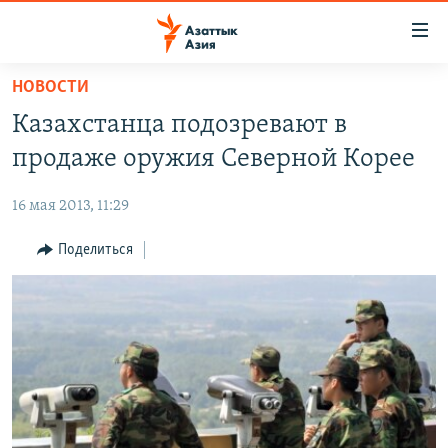
Доступность
ссылок
Вернуться
НОВОСТИ
к
ЦЕНТРАЛЬНАЯ АЗИЯ
Казахстанца подозревают в
основному
НОВОСТИ
КАЗАХСТАН
содержанию
продаже оружия Северной Корее
ВОЙНА В УКРАИНЕ
Вернутся
КЫРГЫЗСТАН
к
16 мая 2013, 11:29
НА ДРУГИХ ЯЗЫКАХ
УЗБЕКИСТАН
главной
Поделиться
ТАДЖИКИСТАН
ҚАЗАҚША
навигации
ПОДПИШИТЕСЬ НА НАС В СОЦСЕТЯХ
Вернутся
КЫРГЫЗЧА
к
ЎЗБЕКЧА
поиску
ТОҶИКӢ
Все сайты РСЕ/РС
TÜRKMENÇE