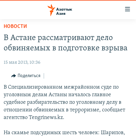
Доступность
ссылок
Вернуться
НОВОСТИ
к
ЦЕНТРАЛЬНАЯ АЗИЯ
В Астане рассматривают дело
основному
НОВОСТИ
КАЗАХСТАН
содержанию
обвиняемых в подготовке взрыва
ВОЙНА В УКРАИНЕ
Вернутся
КЫРГЫЗСТАН
к
15 мая 2013, 10:36
НА ДРУГИХ ЯЗЫКАХ
УЗБЕКИСТАН
главной
Поделиться
ТАДЖИКИСТАН
ҚАЗАҚША
навигации
ПОДПИШИТЕСЬ НА НАС В СОЦСЕТЯХ
Вернутся
В Специализированном межрайонном суде по
КЫРГЫЗЧА
к
уголовным делам Астаны началось главное
ЎЗБЕКЧА
поиску
судебное разбирательство по уголовному делу в
ТОҶИКӢ
Все сайты РСЕ/РС
отношении обвиняемых в терроризме, сообщает
агентство Tengrinews.kz.
TÜRKMENÇE
На скамье подсудимых шесть человек: Шарипов,