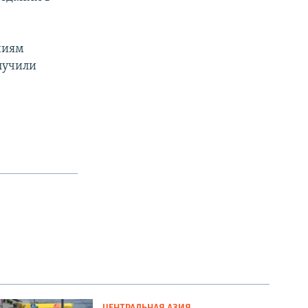
ниям
лучили