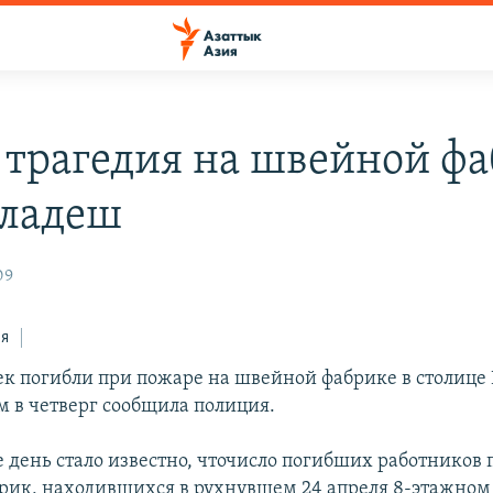
 трагедия на швейной ф
гладеш
09
ся
ек погибли при пожаре на швейной фабрике в столице
м в четверг сообщила полиция.
е день стало известно, чточисло погибших работников 
ик, находившихся в рухнувшем 24 апреля 8-этажном