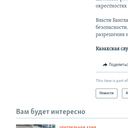
окрестностях 
Власти Бангл
безопасности
разрешения н
Казахская сл
Поделить
This item is part of
Новости
А
Вам будет интересно