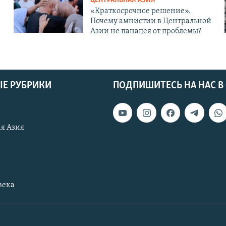
ЦЕНТРАЛЬНАЯ АЗИЯ
«Краткосрочное решение».
Почему амнистии в Центральной
Азии не панацея от проблемы?
Е РУБРИКИ
ПОДПИШИТЕСЬ НА НАС В
я Азия
века