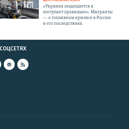
ЦЕНТРАЛЬНАЯ АЗИЯ
«Украина защищается и
поступает правильно». Мигранты
— о топливном кризисе в России
и его последствиях
 СОЦСЕТЯХ