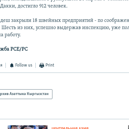
Дакки, достигло 912 человек.
адеш закрыли 18 швейных предприятий - по соображе
. Шесть из них, успешно выдержав инспекцию, уже по
а работу.
ужба РСЕ/РС
ся
Follow us
Print
рхив Азаттыка Кыргызстан