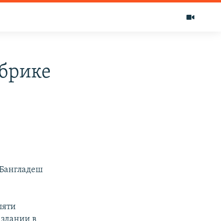
абрике
 Бангладеш
пяти
 здании в