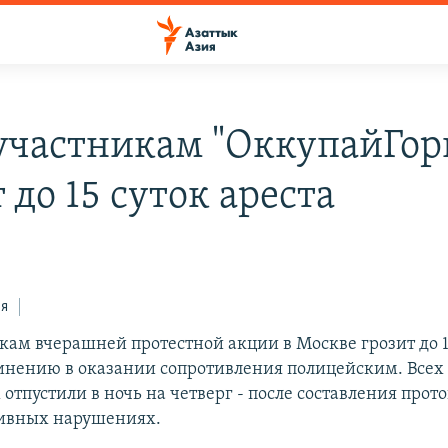
участникам "ОккупайГор
 до 15 суток ареста
ся
кам вчерашней протестной акции в Москве грозит до 1
винению в оказании сопротивления полицейским. Всех 
тпустили в ночь на четверг - после составления прото
ивных нарушениях.