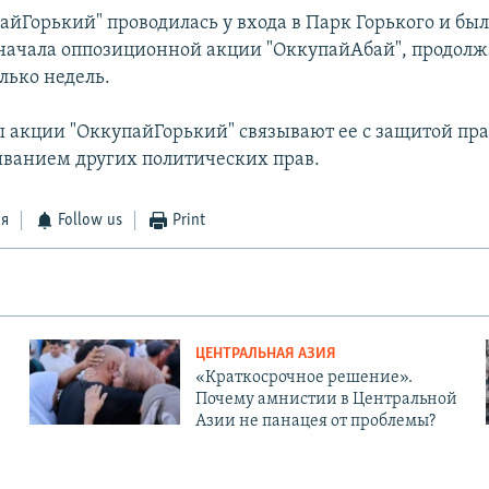
айГорький" проводилась у входа в Парк Горького и бы
начала оппозиционной акции "ОккупайАбай", продолж
лько недель.
 акции "ОккупайГорький" связывают ее с защитой пра
аиванием других политических прав.
ся
Follow us
Print
ЦЕНТРАЛЬНАЯ АЗИЯ
«Краткосрочное решение».
Почему амнистии в Центральной
Азии не панацея от проблемы?