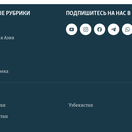
Е РУБРИКИ
ПОДПИШИТЕСЬ НА НАС В
я Азия
века
тан
Узбекистан
тан