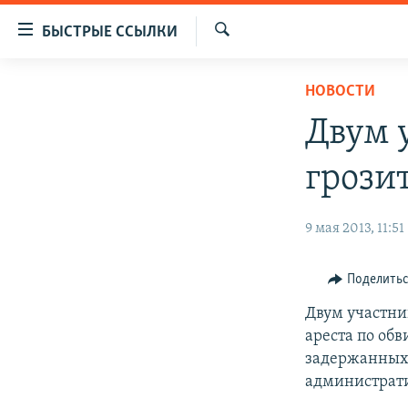
Доступность
БЫСТРЫЕ ССЫЛКИ
ссылок
Искать
Вернуться
ЦЕНТРАЛЬНАЯ АЗИЯ
НОВОСТИ
к
НОВОСТИ
КАЗАХСТАН
основному
Двум 
содержанию
ВОЙНА В УКРАИНЕ
КЫРГЫЗСТАН
Вернутся
грозит
НА ДРУГИХ ЯЗЫКАХ
УЗБЕКИСТАН
к
главной
ТАДЖИКИСТАН
ҚАЗАҚША
9 мая 2013, 11:51
навигации
КЫРГЫЗЧА
Вернутся
к
ЎЗБЕКЧА
Поделить
поиску
ТОҶИКӢ
Двум участни
ареста по об
TÜRKMENÇE
задержанных о
администрат