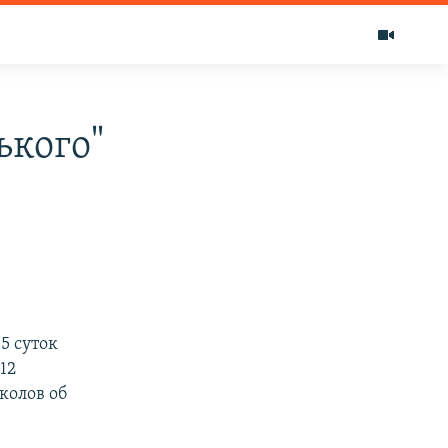
ького"
5 суток
12
колов об