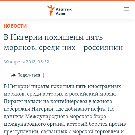
Доступность
ссылок
Вернуться
НОВОСТИ
к
ЦЕНТРАЛЬНАЯ АЗИЯ
В Нигерии похищены пять
основному
НОВОСТИ
КАЗАХСТАН
содержанию
моряков, среди них – россиянин
ВОЙНА В УКРАИНЕ
Вернутся
КЫРГЫЗСТАН
к
30 апреля 2013, 08:32
НА ДРУГИХ ЯЗЫКАХ
УЗБЕКИСТАН
главной
Поделиться
ТАДЖИКИСТАН
ҚАЗАҚША
навигации
ПОДПИШИТЕСЬ НА НАС В СОЦСЕТЯХ
Вернутся
В Нигерии пираты похитили пять иностранных
КЫРГЫЗЧА
к
моряков, среди которых и российский моряк.
ЎЗБЕКЧА
поиску
Пираты напали на контейнеровоз у южного
ТОҶИКӢ
Все сайты РСЕ/РС
побережья Нигерии, где добывают нефть. По
данным Международного морского бюро -
TÜRKMENÇE
международного органа, который борется против
преступлений, связанных с морской торговлей и