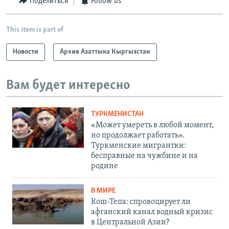
Поделиться
Follow us
This item is part of
Новости
Архив Азаттыка Кыргызстан
Вам будет интересно
ТУРКМЕНИСТАН
«Может умереть в любой момент,
но продолжает работать».
Туркменские мигрантки:
бесправные на чужбине и на
родине
В МИРЕ
Кош-Тепа: спровоцирует ли
афганский канал водный кризис
в Центральной Азии?