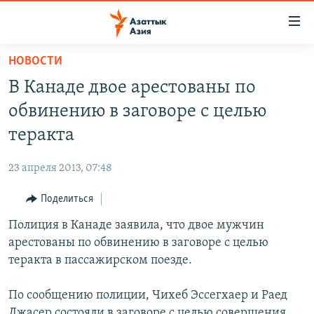
Доступность
ссылок
Вернуться
НОВОСТИ
к
ЦЕНТРАЛЬНАЯ АЗИЯ
В Канаде двое арестованы по
основному
НОВОСТИ
КАЗАХСТАН
содержанию
обвинению в заговоре с целью
ВОЙНА В УКРАИНЕ
Вернутся
КЫРГЫЗСТАН
теракта
к
НА ДРУГИХ ЯЗЫКАХ
УЗБЕКИСТАН
главной
23 апреля 2013, 07:48
ТАДЖИКИСТАН
ҚАЗАҚША
навигации
ПОДПИШИТЕСЬ НА НАС В СОЦСЕТЯХ
Вернутся
Поделиться
КЫРГЫЗЧА
к
Полиция в Канаде заявила, что двое мужчин
ЎЗБЕКЧА
поиску
арестованы по обвинению в заговоре с целью
ТОҶИКӢ
Все сайты РСЕ/РС
теракта в пассажирском поезде.
TÜRKMENÇE
По сообщению полиции, Чихеб Эссегхаер и Раед
Джасер состояли в заговоре с целью совершения