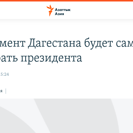
мент Дагестана будет са
ать президента
15:24
ся