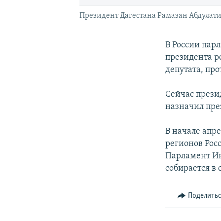
Президент Дагестана Рамазан Абдулатип
В России пар
президента р
депутата, про
Сейчас презид
назначил пре
В начале апр
регионов Рос
Парламент Ин
собирается в 
Поделить