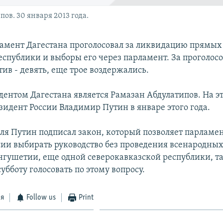
ов. 30 января 2013 года.
ламент Дагестана проголосовал за ликвидацию прямых
еспублики и выборы его через парламент. За проголосо
тив - девять, еще трое воздержались.
ентом Дагестана является Рамазан Абдулатипов. На эт
зидент России Владимир Путин в январе этого года.
еля Путин подписал закон, который позволяет парламе
сии выбирать руководство без проведения всенародных
гушетии, еще одной северокавказской республики, т
субботу голосовать по этому вопросу.
ся
Follow us
Print