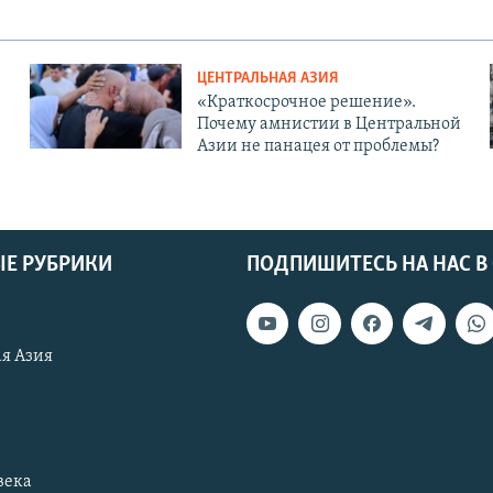
ЦЕНТРАЛЬНАЯ АЗИЯ
«Краткосрочное решение».
Почему амнистии в Центральной
Азии не панацея от проблемы?
Е РУБРИКИ
ПОДПИШИТЕСЬ НА НАС В
я Азия
века