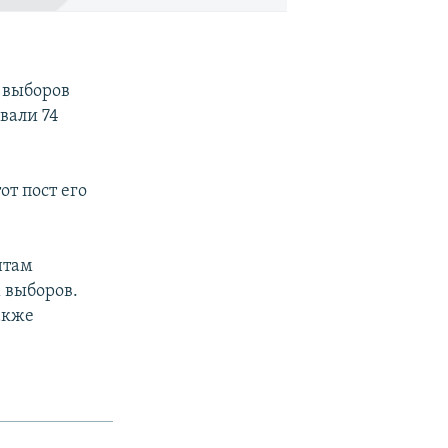
 выборов
вали 74
от пост его
нтам
 выборов.
акже