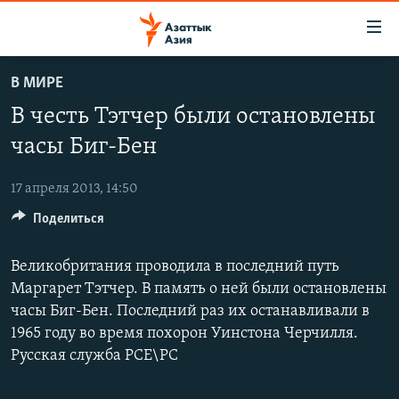
Доступность
ссылок
Вернуться
В МИРЕ
к
ЦЕНТРАЛЬНАЯ АЗИЯ
В честь Тэтчер были остановлены
основному
НОВОСТИ
КАЗАХСТАН
содержанию
часы Биг-Бен
ВОЙНА В УКРАИНЕ
Вернутся
КЫРГЫЗСТАН
к
17 апреля 2013, 14:50
НА ДРУГИХ ЯЗЫКАХ
УЗБЕКИСТАН
главной
Поделиться
ТАДЖИКИСТАН
ҚАЗАҚША
навигации
ПОДПИШИТЕСЬ НА НАС В СОЦСЕТЯХ
Вернутся
КЫРГЫЗЧА
Великобритания проводила в последний путь
к
Маргарет Тэтчер. В память о ней были остановлены
ЎЗБЕКЧА
поиску
часы Биг-Бен. Последний раз их останавливали в
ТОҶИКӢ
Все сайты РСЕ/РС
1965 году во время похорон Уинстона Черчилля.
TÜRKMENÇE
Русская служба РСЕ\РС