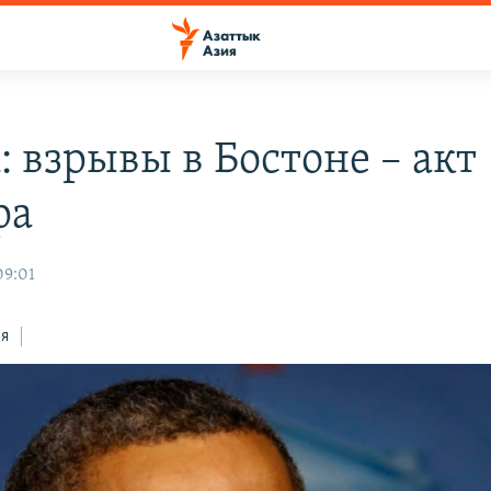
: взрывы в Бостоне – акт
ра
09:01
ся