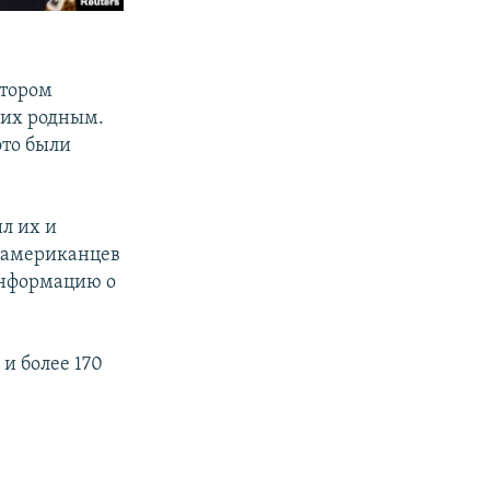
отором
 их родным.
это были
ил их и
 американцев
информацию о
и более 170