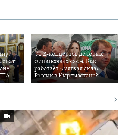
ину:
От Z-концертов до серых
Сенат
финансовых схем. Как
фоне
работает «мягкая сила»
 США
России в Кыргызстане?