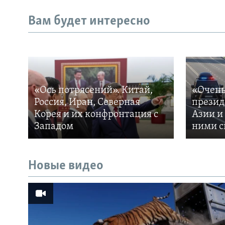
Вам будет интересно
«Ось потрясений». Китай,
«Очень
Россия, Иран, Северная
презид
Корея и их конфронтация с
Азии и
Западом
ними с
Новые видео