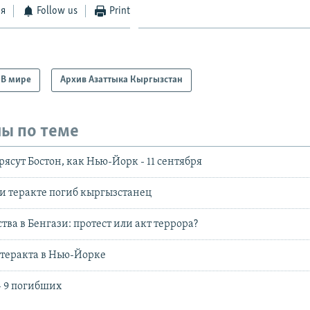
ся
Follow us
Print
В мире
Архив Азаттыка Кыргызстан
ы по теме
ясут Бостон, как Нью-Йорк - 11 сентября
и теракте погиб кыргызстанец
тва в Бенгази: протест или акт террора?
теракта в Нью-Йорке
- 9 погибших