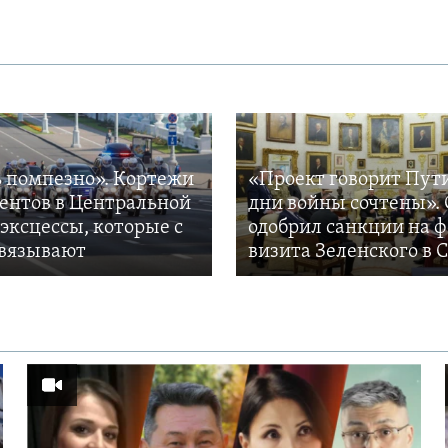
 помпезно». Кортежи
«Проект говорит Пут
ентов в Центральной
дни войны сочтены». 
 эксцессы, которые с
одобрил санкции на 
вязывают
визита Зеленского в