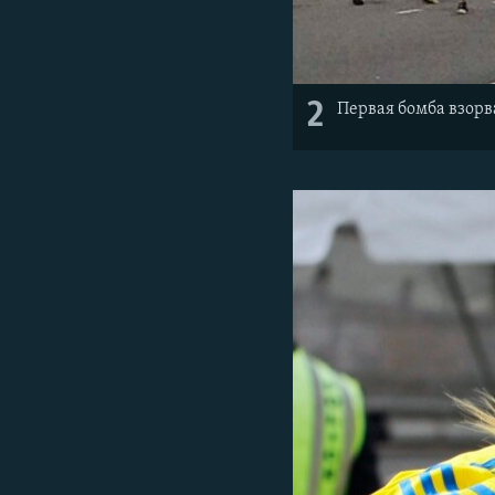
2
Первая бомба взор