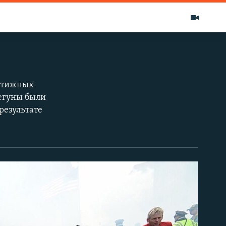
естижных
бегуны были
результате