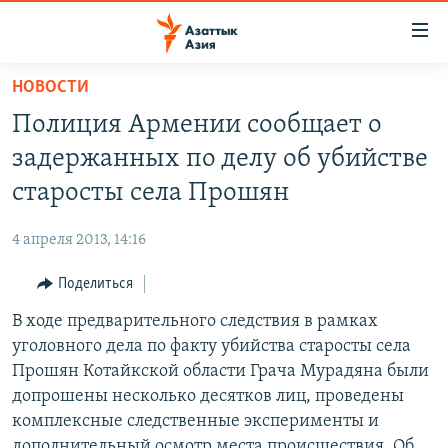
Доступность
ссылок
Вернуться
НОВОСТИ
к
ЦЕНТРАЛЬНАЯ АЗИЯ
Полиция Армении сообщает о
основному
НОВОСТИ
КАЗАХСТАН
содержанию
задержанных по делу об убийстве
ВОЙНА В УКРАИНЕ
Вернутся
КЫРГЫЗСТАН
старосты села Прошян
к
НА ДРУГИХ ЯЗЫКАХ
УЗБЕКИСТАН
главной
4 апреля 2013, 14:16
ТАДЖИКИСТАН
ҚАЗАҚША
навигации
ПОДПИШИТЕСЬ НА НАС В СОЦСЕТЯХ
Вернутся
Поделиться
КЫРГЫЗЧА
к
В ходе предварительного следствия в рамках
ЎЗБЕКЧА
поиску
уголовного дела по факту убийства старосты села
ТОҶИКӢ
Все сайты РСЕ/РС
Прошян Котайкской области Грача Мурадяна были
допрошены несколько десятков лиц, проведены
TÜRKMENÇE
комплексные следственные эксперименты и
дополнительный осмотр места происшествия. Об