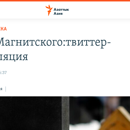
ЕКА
Магнитского:твиттер-
ляция
6:37
ся