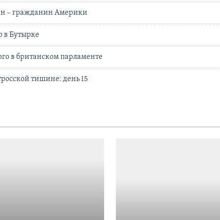
н – гражданин Америки
ю в Бутырке
го в британском парламенте
тросской тишине: день 15