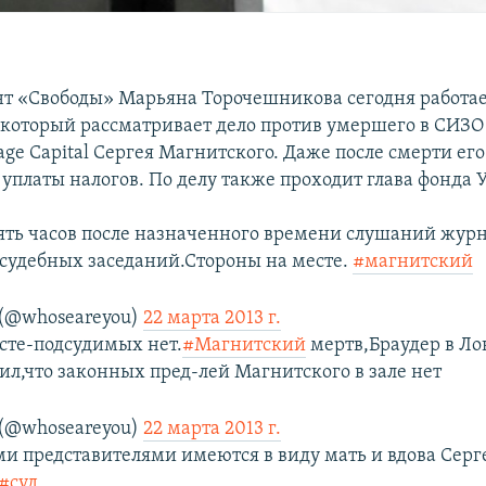
т «Свободы» Марьяна Торочешникова сегодня работае
 который рассматривает дело против умершего в СИЗО
ge Capital Сергея Магнитского. Даже после смерти ег
 уплаты налогов. По делу также проходит глава фонда
пять часов после назначенного времени слушаний жур
л судебных заседаний.Стороны на месте.
#магнитский
 (@whoseareyou)
22 марта 2013 г.
сте-подсудимых нет.
#Магнитский
мертв,Браудер в Ло
ил,что законных пред-лей Магнитского в зале нет
 (@whoseareyou)
22 марта 2013 г.
и представителями имеются в виду мать и вдова Серг
#суд