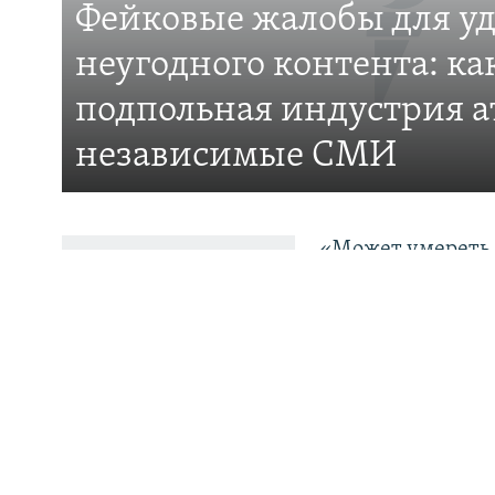
Фейковые жалобы для у
неугодного контента: ка
ПОДПИШИТЕСЬ НА НАС В СОЦСЕТЯХ
подпольная индустрия а
независимые СМИ
Все сайты РСЕ/РС
«Может умереть 
продолжает рабо
мигрантки: бесп
на родине
«Тревожная тенде
медиасообществе
Омарова