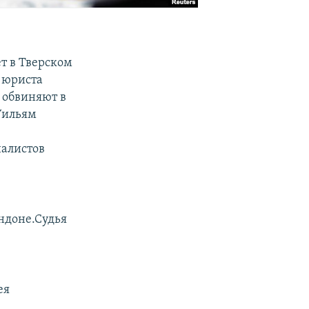
т в Тверском
 юриста
о обвиняют в
 Уильям
налистов
ндоне.Судья
ея