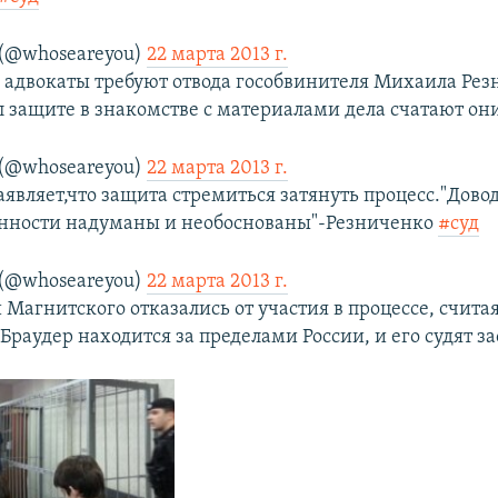
 (@whoseareyou)
22 марта 2013 г.
адвокаты требуют отвода гособвинителя Михаила Рез
л защите в знакомстве с материалами дела счатают он
 (@whoseareyou)
22 марта 2013 г.
аявляет,что защита стремиться затянуть процесс."Дово
нности надуманы и необоснованы"-Резниченко
#суд
 (@whoseareyou)
22 марта 2013 г.
Магнитского отказались от участия в процессе, считая
раудер находится за пределами России, и его судят за