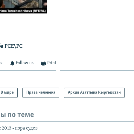
ба РСЕ\РС
ся
Follow us
Print
В мире
Права человека
Архив Азаттыка Кыргызстан
ы по теме
 2013 - пора судов