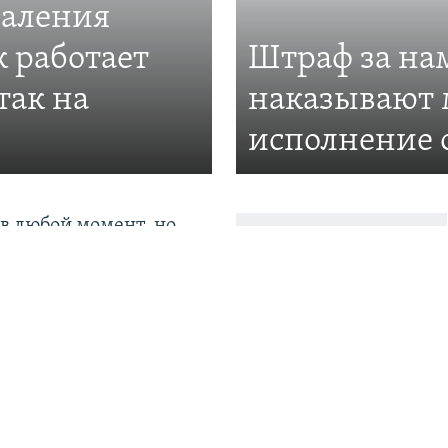
даления
к работает
Штраф за нам
так на
наказывают 
исполнение 
в любой момент, но
тать». Туркменские
равные на чужбине и
нция». Что говорят в
 об аресте журналиста