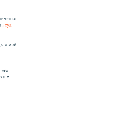
ниченко-
и
#суд
ды о мой
 его
очно.