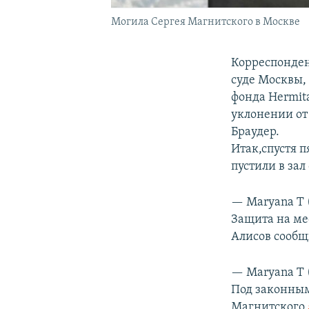
Могила Сергея Магнитского в Москве
Корреспонден
суде Москвы,
фонда Hermita
уклонении от
Браудер.
Итак,спустя 
пустили в за
— Maryana T
Защита на ме
Алисов сообщ
— Maryana T
Под законным
Магнитского