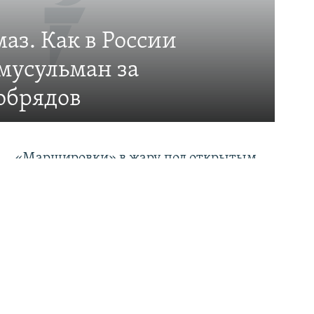
аз. Как в России
мусульман за
обрядов
«Маршировки» в жару под открытым
небом: как в Таджикистане готовятся ко
Дню независимости
Башкортостанец, спасаясь от призыва,
спрыгнул с поезда в Литве